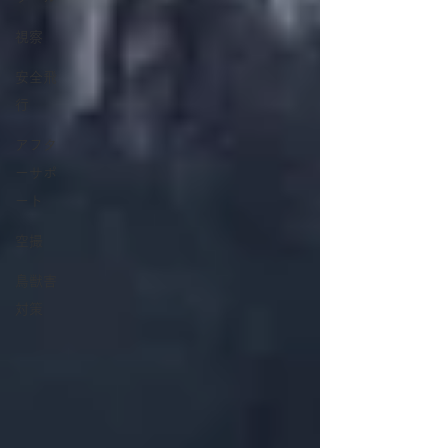
視察
安全飛
行
アフタ
ーサポ
ート
空撮
鳥獣害
対策