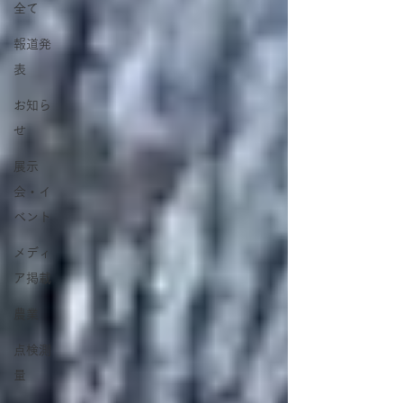
全て
報道発
表
お知ら
せ
展示
会・イ
ベント
メディ
ア掲載
農業
点検測
量