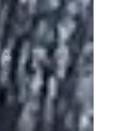
災害対
策
産業
スクー
ル
おまか
せeド
ローン
実証
圃場レ
ポート
現場の
ための
ツール