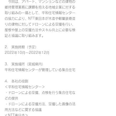
　今回は、アパート、マンションなどの建物の
維持管理業務に課題を抱える地域企業に対する
取り組みの一環として、平和住宅情報センター
の協力により、NTT東日本が木造や軽量鉄骨造
りの建物に対してドローンによる空撮を行い、
屋根や屋上の空撮方法やスキル向上に必要な検
証と協議に取り組みます。
2.　実施時期（予定）
2022年10月～2022年12月
3.　実施場所（宮城県内）
平和住宅情報センターが管理している集合住宅
4.　各社の役割
＜平和住宅情報センター＞
・ドローンによる空撮、点検を行う集合住宅な
どの提供
・ドローンによる空撮方法、空撮した画像の活
用方法などに関する協議
＜NTT東日本＞