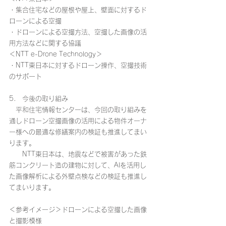
・集合住宅などの屋根や屋上、壁面に対するド
ローンによる空撮
・ドローンによる空撮方法、空撮した画像の活
用方法などに関する協議
＜NTT e-Drone Technology＞
・NTT東日本に対するドローン操作、空撮技術
のサポート
5.　今後の取り組み
　平和住宅情報センターは、今回の取り組みを
通しドローン空撮画像の活用による物件オーナ
ー様への最適な修繕案内の検証も推進してまい
ります。
　　NTT東日本は、地震などで被害があった鉄
筋コンクリート造の建物に対して、AIを活用し
た画像解析による外壁点検などの検証も推進し
てまいります。
＜参考イメージ＞ドローンによる空撮した画像
と撮影模様