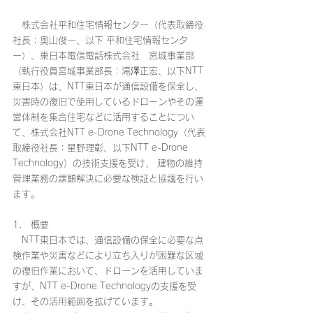
　株式会社平和住宅情報センター（代表取締役
社長：奥山俊一、以下 平和住宅情報センタ
ー）、東日本電信電話株式会社　宮城事業部
（執行役員宮城事業部長：滝澤正宏、以下NTT
東日本）は、NTT東日本が通信設備を保全し、
災害時の復旧で使用しているドローンやその運
営体制を集合住宅などに活用することについ
て、株式会社NTT e-Drone Technology（代表
取締役社長：星野理彰、以下NTT e-Drone 
Technology）の技術支援を受け、 建物の維持
管理業務の課題解決に必要な検証と協議を行い
ます。
1.　概要
　NTT東日本では、通信設備の保全に必要な点
検作業や災害などにより立ち入りが困難な区域
の復旧作業において、ドローンを活用していま
すが、NTT e-Drone Technologyの支援を受
け、その活用範囲を拡げています。