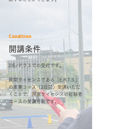
Condition
開講条件
2名/クラスでの受付です。
民間ライセンスである「E.R.T.S.」
の産業コース（2日間）受講いただ
くことで、国家ライセンスの経験者
コースの受講可能です。