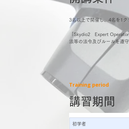
3名以上で開催し、4名を1
「Skydio2 Expert
法等の法令及びルールを遵守
Training period
​講習期間
初学者