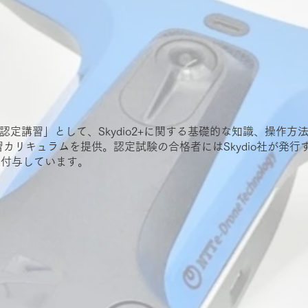
ydio認定講習」として、Skydio2+に関する基礎的な知識、操
習カリキュラムを提供。認定試験の合格者にはSkydio社が発行する「S
スを付与しています。