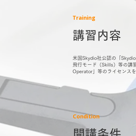
Training
講習内容
米国Skydio社公認の「Sk
飛行モード（Skills）等の講
Operator」等のライセン
Condition
開講条件