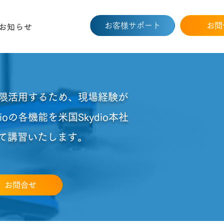
お客様サポート
お問
お知らせ
最大限活用するため、​現場経験が
ioの各機能を米国Skydio本社
て講習いたします。
お問合せ