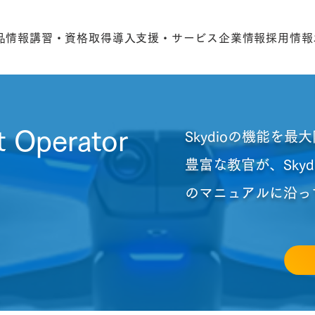
品情報
講習・資格取得
導入支援・サービス
企業情報
採用情報
t Operator
Skydioの機能を
豊富な教官が、Skyd
のマニュアルに沿っ