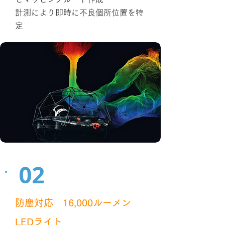
計測により即時に不良個所位置を特
定
02
防塵対応 16,000ルーメン
LEDライト