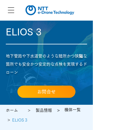
ELIOS 3
地下管路や下水道管のような暗所かつ狭隘な
箇所でも安全かつ安定的な点検を実現するド
ローン
お問合せ
>
>
機体一覧
ホーム
製品情報
>
ELIOS 3