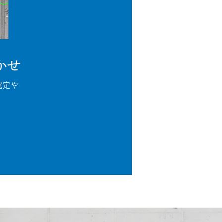
かせ
選定や