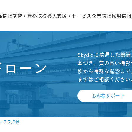
品情報
講習・資格取得
導入支援・サービス
企業情報
採用情報
Skydioに精通した
基づき、質の高い撮影
ローン​​
検から特殊な撮影まで
まずはご相談ください
お客様サポート
ンフラ点検