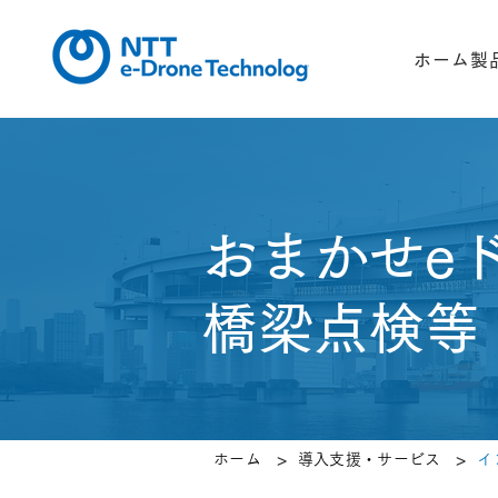
ホーム
製
​おまかせeド
橋梁点検等
>
>
ホーム
導入支援・サービス
イ