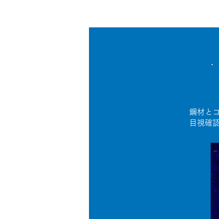
鋼材と
目視確