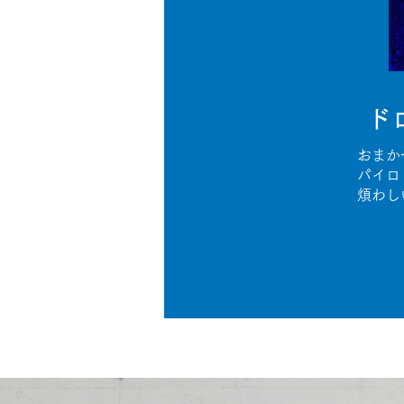
ド
おまか
パイロ
煩わし