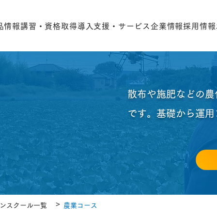
品情報
講習・資格取得
導入支援・サービス
企業情報
採用情報
散布や施肥などの農
です。基礎から運用
>
ンスクール一覧
農業コース