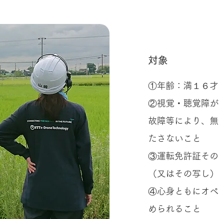
資格取得
対象
①年齢：満１６才
②視覚・聴覚障が
故障等により、無
たさないこと
③運転免許証その
（又はその写し）
④心身ともにオペ
められること