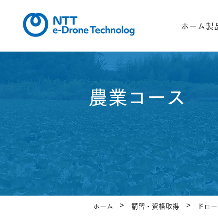
ホーム
製
農業コース
>
>
ホーム
講習・資格取得
ドロー