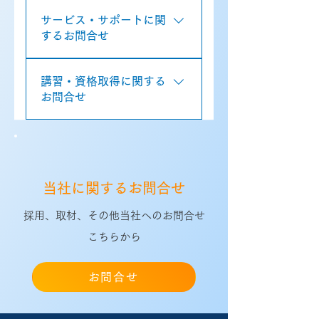
AC102に関するお問合せ BB102に
合せ
サービス・サポートに関
関するお問合せ EC101 connectに
するお問合せ
関するお問合せ Skydio製品に関す
るお問合せ ANAFI製品に関するお
ドローン導入支援に関するお問合
問合せ ELIOS3に関するお問合せ
講習・資格取得に関する
せ デモ会/補助金相談/AC102お見
VTOL型固定翼ドローンに関するお
お問合せ
積り おまかせeドローンに関するお
問合せ
問合せ eドローンAIに関するお問合
国家ライセンス取得講習（二等）
せ 定額保守サービス｜代替機貸出
コースに関するお問合せ ドローン
依頼 （ご契約者様向け） 定額保守
スクール（農業）に関するお問合
サービス｜機体修理依頼 （ご契約
せ ドローンスクール（産業）に関
者様向け）
当社に関するお問合せ
するお問合せ Skydio/ANAFI認定
講習に関するお問合せ
採用、取材、その他当社へのお問合せ
こちらから
お問合せ