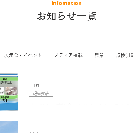
​Infomation
​お知らせ一覧
展示会・イベント
メディア掲載
農業
点検測
せeドローン
実証
圃場レポート
現場のためのツ
1 日前
報道発表
ト
空撮
鳥獣害対策
埼玉県下水道管路マネジメントシステムの
化DXモデル」の実証を本格化