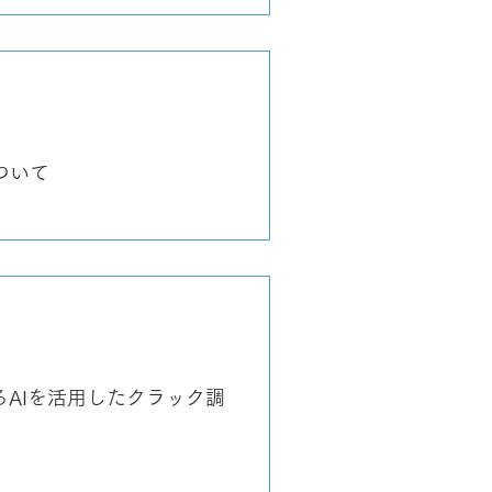
を安定化する技術を遠隔ド
ついて
るAIを活用したクラック調