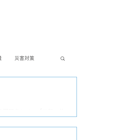
量
災害対策
ール
視察
共同研究にて、「工程一体