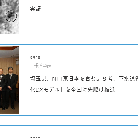
実証
3月10日
報道発表
埼玉県、NTT東日本を含む計８者、下水道
化DXモデル」を全国に先駆け推進