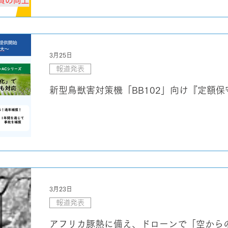
3月25日
報道発表
新型鳥獣害対策機「BB102」向け『定額
3月23日
報道発表
アフリカ豚熱に備え、ドローンで「空から