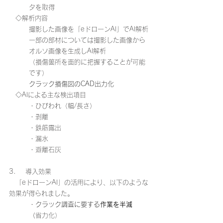
タを取得
　◇解析内容
撮影した画像を「eドローンAI」でAI解析
一部の部材については撮影した画像から
オルソ画像を生成しAI解析
（損傷箇所を面的に把握することが可能
です）
クラック損傷図のCAD出力化
　◇AIによる主な検出項目
・ひびわれ（幅/長さ）
・剥離
・鉄筋露出
・漏水
・遊離石灰
3.     導入効果
　「eドローンAI」の活用により、以下のような
効果が得られました。
・
クラック調査に要する
作業を半減　
（
省力化）