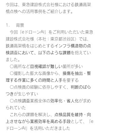
今回は、東急建設株式会社様における
鉄道
高架
橋点検への活用事例をご紹介します。
1.     背景
　今回「eドローンAI」をご利用いただいた東急
建設株式会社様（本社：東京都渋谷区）では、
鉄道
高架橋をはじめとする
インフラ構造物の点
検
調査
において、以下のような課題
を抱えてい
ました。
　〇高所など
目視確認が難しい
箇所が多い
　〇撮影した膨大な画像から、
損傷を抽出・整
理する作業に多くの時間と人手
を要する
　〇点検員の経験に依存しやすく、
判断のばら
つき
が生じやすい
　〇点検
調査
業務全体の
効率化・省人化
が求め
られていた
　これらの課題を解決し、
点検品質を維持・向
上させながら業務効率を高める手段
として、「e
ドローンAI」を活用いただきました