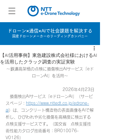
ドローン×通信×AIで社会課題を解決する
国産ドローンメーカーのリーディングカンパニー
【AI活用事例】東急建設株式会社様におけるAI
を活用したクラック調査の実証実験
～
鉄道
高架橋の点検に損傷検出AIサービス「eド
ローンAI」を活用～
2026年4月23日
　損傷検出AIサービス「eドローンAI」（サービ
スページ：
https://www.nttedt.co.jp/edrone-
ai
）は、コンクリート構造物の表面画像をAIで解
析し、ひびわれや劣化損傷を高精度に検出する
点検支援サービスです。（国交省　点検支援技
術性能カタログ技術番号：BR010076-
V0126）