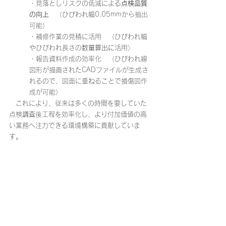
・見落としリスクの低減による
点検品質
の向上　
（ひびわれ幅0.05mmから抽出
可能）
・補修作業の見積に活用　（ひびわれ幅
やひびわれ長さの
数量算出に
活用）
・報告資料作成の効率化　（ひびわれ線
図形が描画されたCADファイルが生成さ
れるので、図面に重ねることで損傷図作
成が可能）
　これにより、従来は多くの時間を要していた
点検
調査
後工程を効率化し、より付加価値の高
い業務へ注力できる環境構築に貢献していま
す。