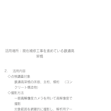
活用場所：現在補修工事を進めている
鉄道
高
架橋
2.     活用内容
　◇点検
調査
対象
鉄道
高架橋の床版、主桁、横桁　（コン
クリート構造物）
　◇撮影方法
一眼
高解像
度カメラを用いて高解像度で
撮影
対象範囲を網羅的に撮影し、解析用デー