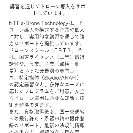
講習を通じてドローン導入をサポ
ートしています。
NTT e-Drone Technologyは、ド
ローン導入を検討する企業や個人
に対し、実用的な講習を通じて強
力なサポートを提供しています。
ドローンスクール「E.R.T.S.」で
は、国家ライセンス（二等）取得
講習や、農業、産業（点検・測
量）といった分野別の専門コー
ス、特定機体（Skydio/ANAFI）
の認定講習など、多様なニーズに
応じたプログラムをご用意。安全
なドローン運用に必要な知識と技
術を習得できます。
また、資格取得後も、国土交通省
への飛行許可・承認申請や機体登
録のサポート、最新の法規制情報
の提供など、継続的な支援を実