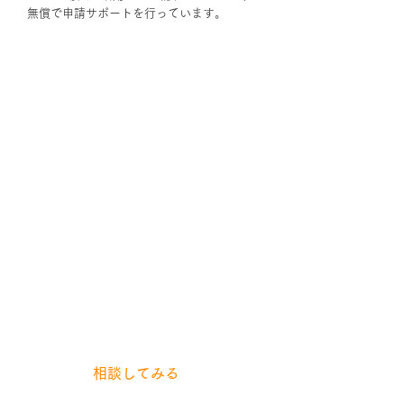
無償で申請サポートを行っています。
補助金申請サポートの
お問合せ
農業ドローンの導入を支援する補助
金制度をご存知ですか？
複雑な申請手続きは、当社が無償で
サポートします。
ぜひお気軽にご相
談ください。
\ フォーム入力は5分程で完了！ /
相談してみる