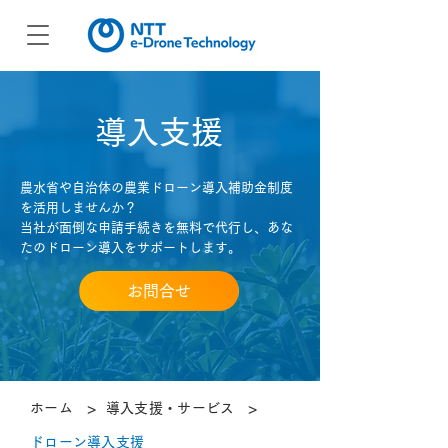
導入支援
農水省や自治体の農業ドローン導入補助金制度
を活用しませんか？
当社が面倒な申請手続きを無料で代行し、あな
たのドローン導入をサポートします。
お問合せ
>
>
ホーム
導入支援・サービス
ドローン導入支援