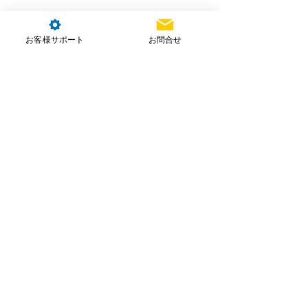
お客様サポート
お問合せ
AC102導入に活用できる​​税制
税制優遇（情報提供）
中小企業投資促進税制
：
160万円以上の設備
投資
で節税可能。個人事業主の農家さまも対
象です。
詳細を見る
​みどり投資促進税制
：
AC102が対
象
となります。詳細は制度概要をご
確認ください。
詳細を見る