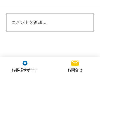
コメントを追加…
お客様サポート
お問合せ
株式会社NTT e-Drone Technology
本社住所：埼玉県朝霞市北原2-4-23
お問合せ