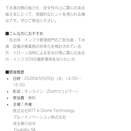
下水道点検の省力化・安全性向上に関心のある
皆さまにとって、実践的なヒントを得られる機
会です。ぜひご参加ください。
■こんな方におすすめ
・自治体・インフラ管理部門のご担当者・下水
道・設備点検業務の効率化を検討されている
方・ドローン活用による安全対策に関心のある
方・インフラDXの最新事例を知りたい方
■開催概要
日時
：2026年5月20日（水）14:00～
15:00
形式
：オンライン（Zoomウェビナー）
参加費
：無料
主催 / 共催
：
株式会社NTT e-Drone Technology
ブルーイノベーション株式会社
埼玉県行田市
 Flyability SA