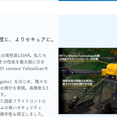
度に、よりセキュアに。
n社の高性能LiDAR。私たち
ogyは、その性能を最大限に引き
nnect YellowScanモ
gator」をはじめ、様々な
5分の飛行を実現。高精度な3
す。
た国産フライトコントロ
ムの高いセキュリティ
操作性も両立しました。