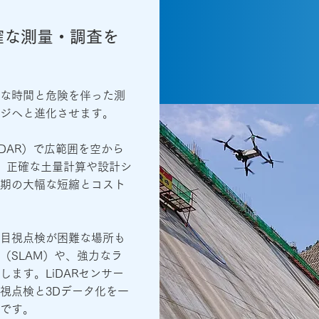
確な測量・調査を
な時間と危険を伴った測
ジへと進化させます。
DAR）で広範囲を空から
、正確な土量計算や設計シ
期の大幅な短縮とコスト
目視点検が困難な場所も
（SLAM）や、強力なラ
ます。LiDARセンサー
視点検と3Dデータ化を一
です。