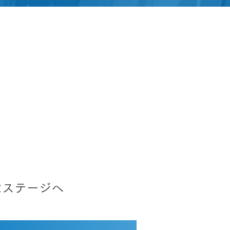
。
なステージへ