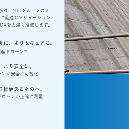
ologyは、NTTグループのノ
に最適なソリューション
DXを力強く推進します。
度に、よりセキュアに。
国産ドローンで -
、より安全に。
ーンが安全に可視化 -
り価値あるものへ。
ドローンが正確に測量 -