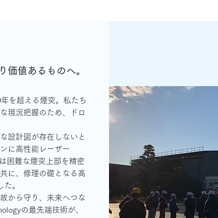
り価値あるものへ。
0年を超える煙突。私たち
な現況把握のため、ドロ
な設計図が存在しないと
ンに高性能レーザー
らは困難な煙突上部を精密
共に、修理の礎となる高
した。
故から守り、未来へつな
chnologyの最先端技術が、