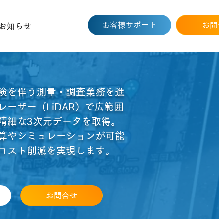
お客様サポート
お問
お知らせ
険を伴う測量・調査業務を進
ーザー（LiDAR）で広範囲
精細な3次元データを取得。
算やシミュレーションが可能
コスト削減を実現します。
お問合せ