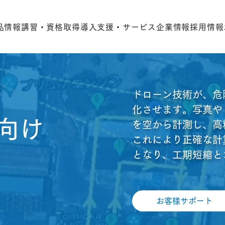
品情報
講習・資格取得
導入支援・サービス
企業情報
採用情報
ドローン技術が、危
化させます。写真やレ
向け
を空から計測し、高
これにより正確な計
となり、工期短縮と
お客様サポート