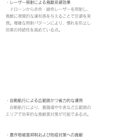
・レーザー照射による鳥獣忌避効果
ドローンから赤色・緑色レーザーを照射し、
鳥獣に視覚的な違和感を与えることで忌避を実
現。複雑な照射パターンにより、慣れを防止し
効果の持続性を高めている点。
・自動航行による広範囲かつ省力的な運用
　自動航行により、養鶏場や牛舎など広範囲の
エリアで効率的な鳥獣害対策が可能である点。
・農作物被害抑制および防疫対策への貢献