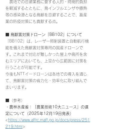
農地での忌避業務に要する人的・時間的負担
を軽減するとともに、鳥インフルエンザや豚熱
等の感染源となる鳥獣を忌避することで、畜産
業の防疫対策にも貢献する点。
■ 鳥獣害対策ドローン「BB102」について
「BB102」は、レーザー照射装置と自動航行機
能を備えた鳥獣害対策専用の国産ドローンで
す。これまで対応が難しかった屋上や高所を含
むエリアにおいても、上空から広範囲に対策を
行うことが可能です。
今後もNTTイードローンは各地での導入を通じ
て、鳥獣害対策の省力化・効率化に取り組んで
まいります。
■
（参考）
・農林水産省：「農業技術10大ニュース」の選
定について（2025年12月19日発表）
<
https://www.affrc.maff.go.jp/docs/press/251
219.html
>