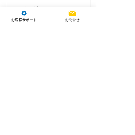
コメントを追加…
お客様サポート
お問合せ
株式会社NTT e-Drone Technology
本社住所：埼玉県朝霞市北原2-4-23
お問合せ