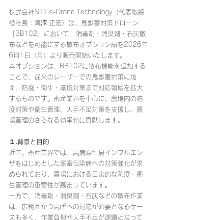
株式会社NTT e-Drone Technology（代表取締
役社長：滝澤 正宏）は、鳥獣害対策ドローン
「BB102」において、消毒剤・消臭剤・石灰散
布などを可能にする散布オプション品を2026年
6月1日（月）より販売開始いたします。
本オプションは、BB102に散布機能を追加する
ことで、従来のレーザーでの鳥獣害対策に加
え、防疫・衛生・環境対策まで対応領域を拡大
するものです。畜産業界を中心に、農場内の防
疫対策や衛生管理、人手不足対策を支援し、農
場管理のさらなる効率化に貢献します。
１.背景と目的
近年、畜産業界では、高病原性鳥インフルエン
ザをはじめとした家畜伝染病への対策強化が求
められており、農場における日常的な防疫・衛
生管理の重要性が高まっています。
一方で、消毒剤・消臭剤・石灰などの散布作業
は、広範囲かつ高所への対応が必要となるケー
スも多く、作業負担や人手不足が課題となって