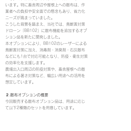
います。特に畜舎周辺や屋根上への散布は、作
業者への負担や安全面での懸念もあり、省力化
ニーズが高まっていました。
こうした背景を踏まえ、当社では、鳥獣害対策
ドローン「BB102」に散布機能を追加するオプ
ション品を新たに開発しました。
本オプションにより、BB102のレーザーによる
鳥獣害対策に加え、消毒剤・消臭剤・石灰散布
などにも1台で対応可能となり、防疫・衛生対策
の効率化を支援します。
農場出入口周辺の防疫対策や、畜舎屋根への散
布による暑さ対策など、幅広い用途への活用を
想定しています。
２.散布オプションの概要
今回販売する散布オプション品は、用途に応じ
て以下2種類のセットを用意しています。