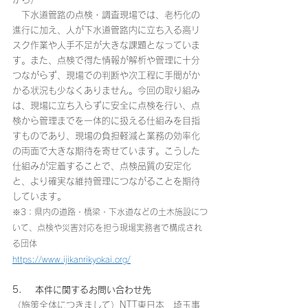
　下水道管路の点検・調査現場では、老朽化の
進行に加え、人が下水道管路内に立ち入る高リ
スク作業や人手不足が大きな課題となっていま
す。また、点検で得た情報が解析や管理に十分
つながらず、現場での判断や次工程に手間がか
かる状況も少なくありません。今回の取り組み
は、現場に立ち入らずに安全に点検を行い、点
検から管理までを一体的に扱える仕組みを目指
すものであり、現場の負担軽減と業務の効率化
の両面で大きな期待を寄せています。こうした
仕組みが定着することで、点検品質の安定化
と、より確実な維持管理につながることを期待
しています。
※3：県内の道路・橋梁・下水道などの土木施設につ
いて、点検や災害対応を担う現場実務者で構成され
る団体
https://www.ijikanrikyokai.org/
5.     本件に関するお問い合わせ先
（施策全体につきまして）NTT東日本　埼玉事