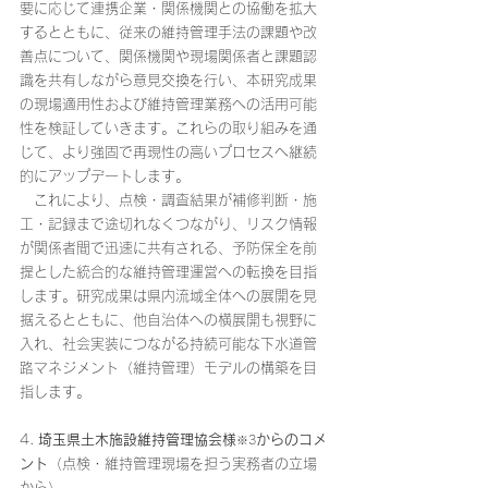
要に応じて連携企業・関係機関との協働を拡大
するとともに、従来の維持管理手法の課題や改
善点について、関係機関や現場関係者と課題認
識を共有しながら意見交換を行い、本研究成果
の現場適用性および維持管理業務への活用可能
性を検証していきます。これらの取り組みを通
じて、より強固で再現性の高いプロセスへ継続
的にアップデートします。
　これにより、点検・調査結果が補修判断・施
工・記録まで途切れなくつながり、リスク情報
が関係者間で迅速に共有される、予防保全を前
提とした統合的な維持管理運営への転換を目指
します。研究成果は県内流域全体への展開を見
据えるとともに、他自治体への横展開も視野に
入れ、社会実装につながる持続可能な下水道管
路マネジメント（維持管理）モデルの構築を目
指します。
4. 
埼玉県土木施設維持管理協会様
からのコメ
※3
ント
（点検・維持管理現場を担う実務者の立場
から）