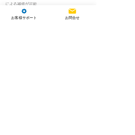
による補修が可能
お客様サポート
お問合せ
＜導水路内での吹付け＞