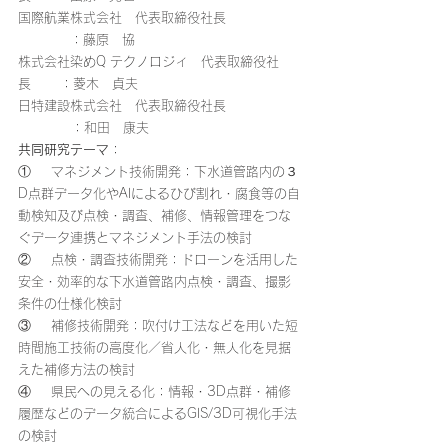
国際航業株式会社　代表取締役社長		
	   ：藤原　協
株式会社染めQ テクノロジィ　代表取締役社
長 　   ：菱木　貞夫
日特建設株式会社　代表取締役社長		
	　：和田　康夫
共同研究テーマ
：
①     マネジメント技術開発：下水道管路内の３
D点群データ化やAIによるひび割れ・腐食等の自
動検知及び点検・調査、補修、情報管理をつな
ぐデータ連携とマネジメント手法の検討
②     点検・調査技術開発：ドローンを活用した
安全・効率的な下水道管路内点検・調査、撮影
条件の仕様化検討
③     補修技術開発：吹付け工法などを用いた短
時間施工技術の高度化／省人化・無人化を見据
えた補修方法の検討
④     県民への見える化：情報・3D点群・補修
履歴などのデータ統合によるGIS/3D可視化手法
の検討