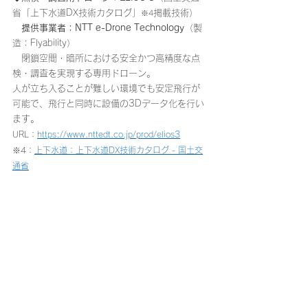
省「上下水道DX技術カタログ」
掲載技術）
※4
　提供事業者：NTT e-Drone Technology
（製
造：Flyability）
　閉鎖空間・暗所における安全かつ高精度な点
検・調査を実現する専用ドローン。
人が立ち入ることが難しい環境でも安定飛行が
可能で、飛行と同時に設備の3Dデータ化を行い
ます。
URL：
https://www.nttedt.co.jp/prod/elios3
※4：
上下水道：上下水道DX技術カタログ - 国土交
通省