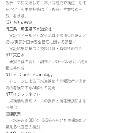
各テーマに関連して、本共同研究で検証・活用
を予定する主要技術は「（参考）主要技術一
覧」を参照。
(3)  各社の役割
埼玉県・埼玉県下水道公社：
　実証フィールドとなる流域下水道管路選定／
提供/実証計画や安全管理に関する調整／
　実証結果に基づく技術評価・有効性の判断
NTT東日本
　研究全体の統括・調整／DXモデル設計／成果
報告書作成
NTT e-Drone Technology
　ドローンによる下水道管路内情報取得／劣化
箇所を検知するAI解析の開発
NTTインフラネット
　点検情報管理ツールの提供と情報連携による
可視化
国際航業：
　下水道管路3D化・GIS等を用いた情報設計／
見える化画面の検討