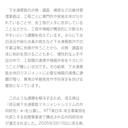
　下水道管路の点検・調査、補修などの維持管
理業務は、工程ごとに専門性や実施主体が分か
れていることや、各工程が人手に依存している
ことなどから、工程や情報が構造的に分断され
やすいという課題を抱えています。さらに下水
の流況や硫化水素の発生など下水道管路内での
作業は常に危険が伴うことから、点検・調査自
体に制約を受けることも多く、慢性的な人手不
足の中で、工程間の連携や情報共有を十分に行
うことが難しい状況です。その結果、下水道管
路全体のマネジメントに必要な情報の連携に課
題が残り、異常の早期発見や予防保全を妨げる
要因となっています。
　このような課題を解決するため、埼玉県は
「埼玉県下水道管路マネジメントシステムの共
同研究」
を公募し、NTT東日本 埼玉事業部を
※1
代表とする民間事業者で構成される共同研究体
が選定されました。2026年3月10日に埼玉県、