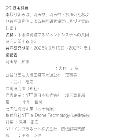
(2) 協定概要
本取り組みは、埼玉県、埼玉県下水道公社およ
び共同研究体による共同研究協定に基づき実施
します。
名称
：下水道管路マネジメントシステムの共同
研究に関する協定
共同研究期間
：2026年3月10日～2027年度末
締結者
：
埼玉県　知事                  
                                        ：大野　元裕
公益財団法人埼玉県下水道公社　理事長		
　：武井　裕之
共同研究体（６社）
代表企業：NTT東日本株式会社　埼玉事業部
長　　 ：小池　哲哉
その他構成企業（五十音順）：
株式会社NTT e-Drone Technology代表取締役
社長 ：滝澤　正宏
NTTインフラネット株式会社　関信越事業部
長　　：出原　克也