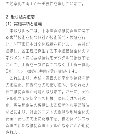
の効率化の両面から重要性を増しています。
2. 取り組み概要
(1)  実施事項と意義
　本取り組みでは、下水道管路維持管理に関す
る専門技術を持つ各社が技術開発・検証を行
い、NTT東日本は全体統括を担います。各社が
連携し、各工程で発生する下水道管路全体のマ
ネジメントに必要な情報をデジタルで接続する
ことで、工程を一気通貫でつなぐ「工程一体化
DXモデル」構築に共同で取り組みます。
　これにより、点検・調査の効率化や補修判断
の迅速化、補修時間の短縮が進み、限られた人
員で維持管理が可能となります。さらに、デジ
タル化や予防保全への転換、県民向けの可視
化、異業種企業の協働による横断的な課題解決
などにより、社会的コストの低減や地域全体の
安全・安心の向上に寄与する、自治体インフラ
管理の新たな維持管理モデルとなることが期待
されます。