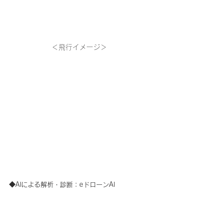
＜飛行イメージ＞
◆AIによる解析・診断：eドローンAI