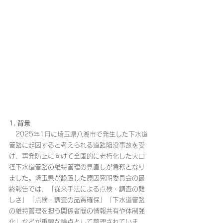
1. 背景
　2025年1月に埼玉県八潮市で発生した下水道
管路に起因すると考えられる道路陥没事故を受
け、再発防止に向けて全国的に老朽化した大口
径下水道管路の維持管理の見直しが急務となり
ました。埼玉県が設置した原因究明委員会の最
終報告では、「従来手法による点検・調査の難
しさ」「点検・調査の品質確保」「下水道管路
の維持管理を担う関係者間の情報共有や体制強
化」などが重要な論点として整理されていま