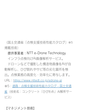
（国土交通省「点検支援技術性能カタログ」
※5
掲載技術）
　提供事業者：NTT e-Drone Technology
　インフラ点検向けAI画像解析サービス。
　ドローンなどで撮影した構造物画像をAIが自
動解析し、ひび割れやサビ等の劣化箇所を検
出。点検業務の高度化・効率化に寄与します。
URL：
https://www.nttedt.co.jp/edrone-ai
※5：
道路：点検支援技術性能カタログ - 国土交通
省
（技術名：コンクリート「ひびわれ」AI解析サー
ビス）
【マネジメント技術】