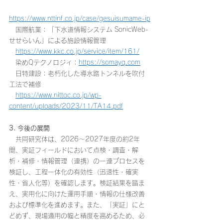
https://www.nttinf.co.jp/case/gesuisumame-ip
　国際航業：「下水道情報システム SonicWeb-
せせらいん」による施設情報管理
https://www.kkc.co.jp/service/item/161/
　染めQテクノロジィ：
https://somayq.com
　日特建設：老朽化した導水路トンネルを吹付
工法で補修
https://www.nittoc.co.jp/wp-
content/uploads/2023/11/TA14.pdf
3. 今後の展開
　共同研究体は、2026〜2027年度の約2年
間、実証フィールドにおいて点検・調査・解
析・補修・情報管理（連携）の一連プロセスを
検証し、工程一体化の有効性（迅速性・確実
性・省人化等）を確認します。検証結果を踏ま
え、実用化に向けた運用手順・情報の仕様改善
および標準化を進めます。また、「実証」にと
どめず、現場適用の幅と精度を高めるため、必