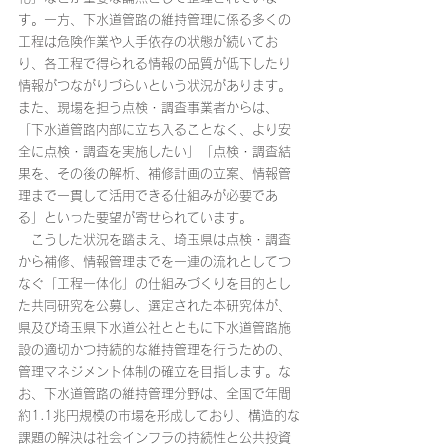
す。一方、下水道管路の維持管理に係る多くの
工程は危険作業や人手依存の状態が続いてお
り、各工程で得られる情報の品質が低下したり
情報がつながりづらいという状況があります。
また、現場を担う点検・調査事業者からは、
「下水道管路内部に立ち入ることなく、より安
全に点検・調査を実施したい」「点検・調査結
果を、その後の解析、補修計画の立案、情報管
理まで一貫して活用できる仕組みが必要であ
る」といった要望が寄せられています。
　こうした状況を踏まえ、埼玉県は点検・調査
から補修、情報管理までを一連の流れとしてつ
なぐ「工程一体化」の仕組みづくりを目的とし
た共同研究を公募し、選定された本研究体が、
県及び埼玉県下水道公社とともに下水道管路施
設の適切かつ持続的な維持管理を行うための、
管理マネジメント体制の確立を目指します。な
お、下水道管路の維持管理分野は、全国で年間
約1.1兆円規模の市場を形成しており、構造的な
課題の解決は社会インフラの持続性と公共投資