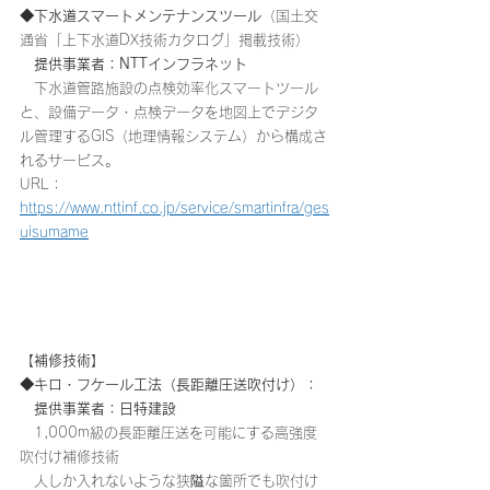
◆下水道スマートメンテナンスツール
（国土交
通省「上下水道DX技術カタログ」掲載技術）
　提供事業者：NTTインフラネット
　下水道管路施設の点検効率化スマートツール
と、設備データ・点検データを地図上でデジタ
ル管理するGIS（地理情報システム）から構成さ
れるサービス。
URL：
https://www.nttinf.co.jp/service/smartinfra/ges
uisumame
【補修技術】
◆キロ・フケール工法（長距離圧送吹付け）：
　提供事業者：日特建設
　1,000m級の長距離圧送を可能にする高強度
吹付け補修技術
　人しか入れないような狭隘な箇所でも吹付け