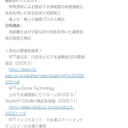
染めQテクノロジィ：
　特殊塗料による既設下水道管路の修復強靭化
技術を用いた再生延命と短期施工
　省人化・無人化補修プロセス検討
日特建設：
　長距離圧送が可能な吹付技術を用いた補修技
術の高度化検討
＜各社の関連実績等＞
　NTT東日本：行田市との下水道管路のDX関連
協定（2026.2）
https://www.ntt-
east.co.jp/saitama/news/detail/pdf/hp20260
205.pdf
　NTT e-Drone Technology：
　公共下水道管路にてドローン(ELIOS 3／
SkydioX10)の飛行検証を実施（2025.11）
https://www.nttedt.co.jp/post/elios3-
20251119
　NTTインフラネット：下水道スマートメンテ
ナンスツールの導入事例