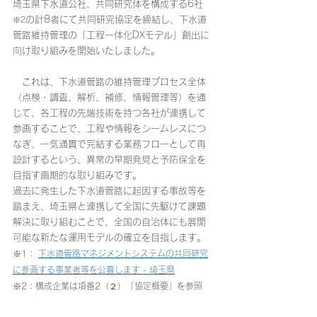
埼玉県下水道公社、共同研究体を構成する6社
の計8者にて共同研究協定を締結し、下水道
※2
管路維持管理の「工程一体化DXモデル」創出に
向け取り組みを開始いたしました。
　これは、下水道管路の維持管理プロセス全体
（点検・調査、解析、補修、情報管理等）を通
じて、各工程の先端技術を持つ各社が連携して
参画することで、工程や情報をシームレスにつ
なぎ、一気通貫で完結する業務フローとして再
設計するという、異常の早期発見と予防保全を
目指す画期的な取り組みです。
過去に発生した下水道管路に起因する事故等を
踏まえ、埼玉県と連携して全国に先駆けて課題
解決に取り組むことで、全国の自治体にも展開
可能な新たな運用モデルの確立を目指します。
※1： 
下水道管路マネジメントシステムの共同研究
に参画する事業者等を公募します - 埼玉県
※2：構成企業は項番2（２）「協定概要」を参照