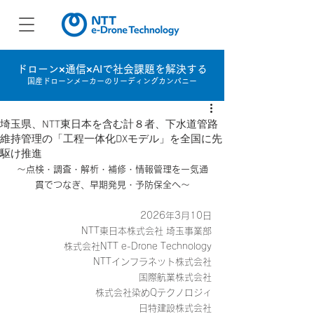
ドローン×通信×AIで社会課題を解決する
国産ドローンメーカーのリーディングカンパニー
埼玉県、NTT東日本を含む計８者、下水道管路
維持管理の「工程一体化DXモデル」を全国に先
駆け推進
～点検・調査・解析・補修・情報管理を一気通
貫でつなぎ、早期発見・予防保全へ～
2026年3月10日
NTT東日本株式会社 埼玉事業部
株式会社NTT e-Drone Technology
NTTインフラネット株式会社
国際航業株式会社
株式会社染めQテクノロジィ
日特建設株式会社