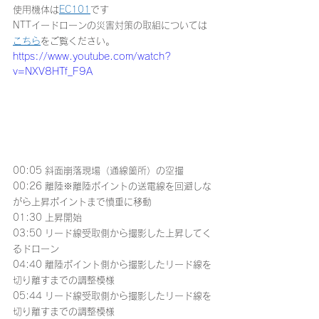
使用機体は
EC101
です
NTTイードローンの災害対策の取組については
こちら
をご覧ください。
https://www.youtube.com/watch?
v=NXV8HTf_F9A
00:05 斜面崩落現場（通線箇所）の空撮
00:26 離陸※離陸ポイントの送電線を回避しな
がら上昇ポイントまで慎重に移動
01:30 上昇開始
03:50 リード線受取側から撮影した上昇してく
るドローン
04:40 離陸ポイント側から撮影したリード線を
切り離すまでの調整模様
05:44 リード線受取側から撮影したリード線を
切り離すまでの調整模様