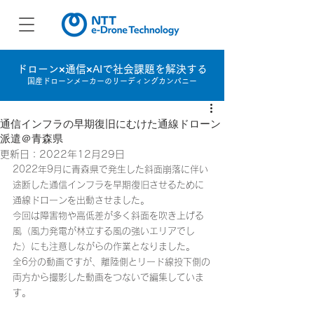
ドローン×通信×AIで社会課題を解決する
国産ドローンメーカーのリーディングカンパニー
通信インフラの早期復旧にむけた通線ドローン
派遣＠青森県
更新日：
2022年12月29日
2022年9月に青森県で発生した斜面崩落に伴い
途断した通信インフラを早期復旧させるために
通線ドローンを出動させました。
今回は障害物や高低差が多く斜面を吹き上げる
風（風力発電が林立する風の強いエリアでし
た）にも注意しながらの作業となりました。
全6分の動画ですが、離陸側とリード線投下側の
両方から撮影した動画をつないで編集していま
す。