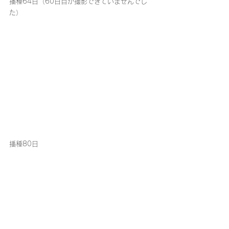
播種64日（60日目が撮影できていませんでし
た）
播種80日