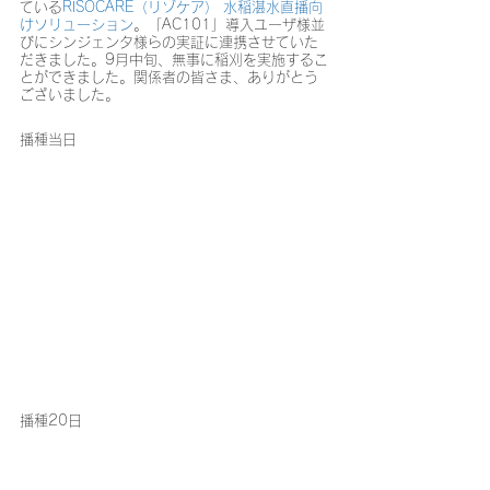
ている
RISOCARE（リゾケア） 水稲湛水直播向
けソリューション
。「AC101」導入ユーザ様並
びにシンジェンタ様らの実証に連携させていた
だきました。9月中旬、無事に稲刈を実施するこ
とができました。関係者の皆さま、ありがとう
ございました。
播種当日
播種20日