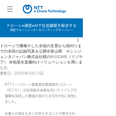
ドローン×通信×AIで社会課題を解決する
国産ドローンメーカーのリーディングカンパニー
ドローンで播種※した水稲の生育から稲刈りま
での水田の記録写真を公開＠富山県 ※シンジ
ェンタジャパン株式会社様のRISOCARE（リゾケ
ア） 水稲湛水直播向けソリューションを用いま
した
更新日：
2023年3月12日
NTTイードローン製農業用農薬散布ドローン
「AC101」の粒剤散布装置を用いてリゾエアの
播種を実施した圃場の稲刈りを9月中旬に実施し
ました。
田植え作業を大きく効率化することが期待され