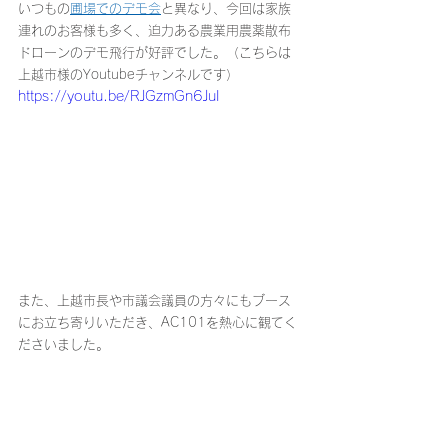
いつもの
圃場でのデモ会
と異なり、今回は家族
連れのお客様も多く、迫力ある農業用農薬散布
ドローンのデモ飛行が好評でした。（こちらは
上越市様のYoutubeチャンネルです）
https://youtu.be/RJGzmGn6JuI
また、上越市長や市議会議員の方々にもブース
にお立ち寄りいただき、AC101を熱心に観てく
ださいました。