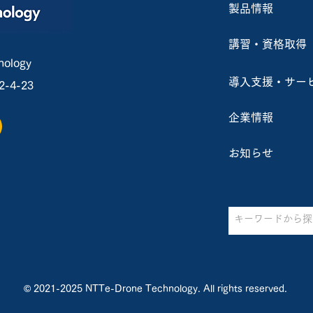
製品情報
農業用ドローンの吐出量が従
～受
来比約2倍に！ 防除の効率化
張郡栗
講習・資格取得
やいも類・ねぎ類への対応を
ース
ology
導入支援・サー
4-23
実現！
開催
企業情報
お知らせ
© 2021-2025 NTTe-Drone Technology. All rights reserved.