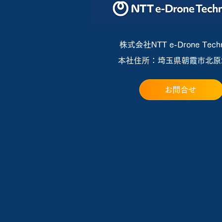
新型鳥獣害対策機「BB102」
向け『定額保守サービス』を
提供開始
株式会社NTT e-Drone Techn
本社住所：埼玉県朝霞市北原2-
お問合せ