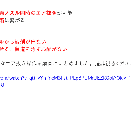
両ノズル同時のエア抜き
が可能
縮
に繋がる
ルから液剤が出ない
せる、農道を汚す心配がない
簡単なエア抜き操作を動画にまとめました。是非視
聴くださ
.com/watch?v=qtt_vYn_YcM&list=PLpBPUMrUEZKGoIAOkIv_1
18