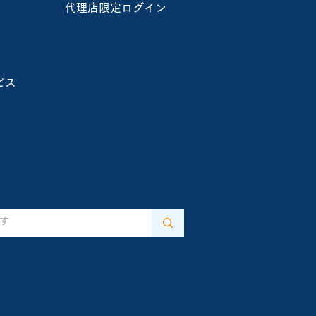
代理店限定ログイン
付終了～【2/2北海道夕
山町】E.R.T.S.農業コ
 インストラクター認定会
ビス