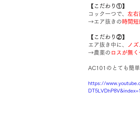
【こだわり①】
コック一つで、
左右
→エア抜きの
時間短
【こだわり②】
エア抜き中に、
ノズ
→農薬の
ロスが無く
AC101のとても
https://www.youtube
DT5LVDhP8V&index=