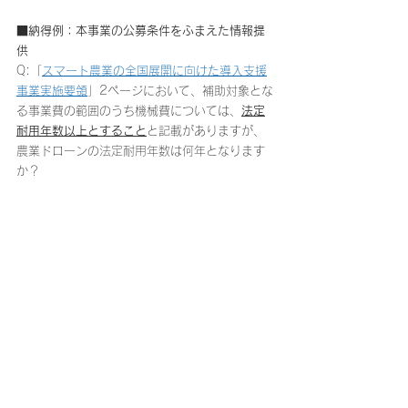
■納得例：本事業の公募条件をふまえた情報提
供
Q:「
スマート農業の全国展開に向けた導入支援
事業実施要領
」2ページにおいて、補助対象とな
る事業費の範囲のうち機械費については、
法定
耐用年数以上とすること
と記載がありますが、
農業ドローンの法定耐用年数は何年となります
か？