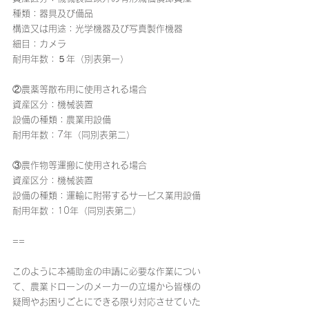
種類：器具及び備品
構造又は用途：光学機器及び写真製作機器
細目：カメラ
耐用年数：５年（別表第一）
②農薬等散布用に使用される場合
資産区分：機械装置
設備の種類：農業用設備
耐用年数：7年（同別表第二）
③農作物等運搬に使用される場合
資産区分：機械装置
設備の種類：運輸に附帯するサービス業用設備
耐用年数：10年（同別表第二）
==
このように本補助金の申請に必要な作業につい
て、農業ドローンのメーカーの立場から皆様の
疑問やお困りごとにできる限り対応させていた