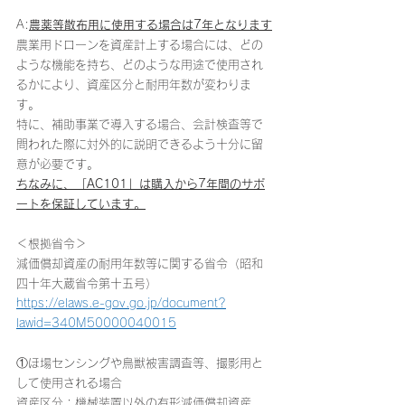
A:
農薬等散布用に使用する場合は7年となります
農業用ドローンを資産計上する場合には、どの
ような機能を持ち、どのような用途で使用され
るかにより、資産区分と耐用年数が変わりま
す。
特に、補助事業で導入する場合、会計検査等で
問われた際に対外的に説明できるよう十分に留
意が必要です。
ちなみに、「AC101」は購入から7年間のサポ
ートを保証しています。
＜根拠省令＞
減価償却資産の耐用年数等に関する省令（昭和
四十年大蔵省令第十五号）
https://elaws.e-gov.go.jp/document?
lawid=340M50000040015
①ほ場センシングや鳥獣被害調査等、撮影用と
して使用される場合
資産区分：機械装置以外の有形減価償却資産