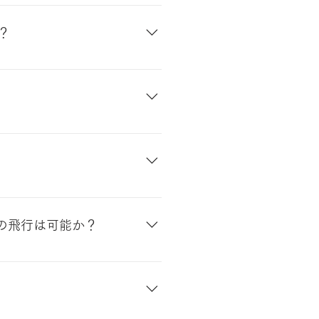
どを考慮した安全な運用のため、可能
？
ド（ATTIモード）について Aモ
。Aモード（ATTIモード）の語
ホバリング時に風に吹かれただけで
技術が必要となります。このよ
えています。
での飛行は可能か？
りず周囲が見えない」環境での飛行
が確保できればSkydioが飛
以下では飛行が困難になる場合が
から、自分の位置や姿勢と周辺の物体