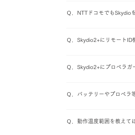
Skydio X2については、
めご了承ください
Ｑ．NTTドコモでもSkyd
Skydioには、NTTグルー
運営するNTTドコモ・ベンチャ
Ｑ．Skydio2+にリモート
Skydio2+の取扱いを行って
として培った主に橋梁点検や鉄塔
リモートID機能が内蔵されてい
機能を果たしています。また、現
については当社から購入いただ
リリース
Ｑ．Skydio2+にプロペ
プロペラガードは装着できませ
認識するため、飛行できません
Ｑ．バッテリーやプロペラ
バッテリーと充電器を販売して
ラ単体の部品販売は現在実施してお
Ｑ．動作温度範囲を教えて
現在 為替の影響等により価格
注文より2週間～2か月程度で