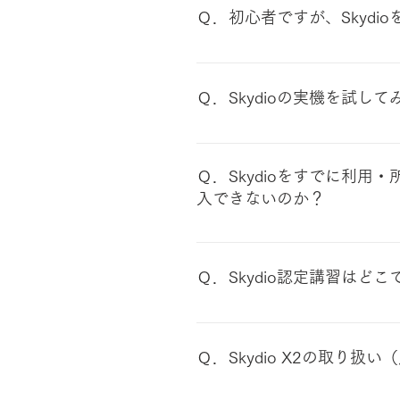
Ｑ．初心者ですが、Skydi
当社が運営するドローンスクール「
いただくことで購入いただけま
Ｑ．Skydioの実機を試
安心して購入いただくことがで
土木関係者や自治体関係者等が
は実証飛行）を実施する場合が
Ｑ．Skydioをすでに利用
ば、最寄りの場所で飛行する機会
入できないのか？
と異なり）個別のご要望（日時・
当社が撮影・編集したSkydi
当社から購入いただいたSkydio製
を取得済の方にのみ販売しています。「
Ｑ．Skydio認定講習はど
際に行われる認定試験に合格するこ
Operator」と同等の認定
千葉県東金市、埼玉県熊谷市、
要となります。を取得済の方に
上まとまって受講を希望される
Ｑ．Skydio X2の取り
だく場合があります