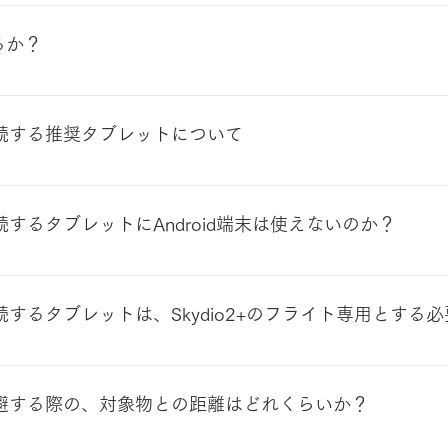
としては「-5度～40度」です。 以下は、当社としての運用経験
たが、飛行直前まで車中で機体やバッテリーが冷えすぎないよ
るか？
も飛行は可能でしたが、直射日光により外気温以上よりも機体
。そのため、電源を入れる直前まで機体やプロポ等を日陰で風
ではありませんが、他の同型のドローンと同程度の音量とお考
しければご確認ください
に接続する推奨タブレットについて
d（iOS 12.0以降が必要／ ipad Airの第四世代は不可）です
接続するタブレットにAndroid端末は使えないのか？
ではAndroid端末でも接続可能との記載があります。 ただし、プ
載されています。 また、Android端末には様々なヴァージ
に接続するタブレットは、Skydio2+のフライト専用とする
から、当社ではAndroid端末は推奨としていません。その
りますが、当社からのサポートは難しいことを予めご了承願い
せんが、アプリケーション「Skydio Enterprise」を
を回避する際の、対象物との距離はどれくらいか？