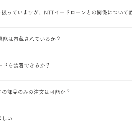
パートナー（NTTドコモまたはNTTコミュニケーションズ）と連携
ioを扱っていますが、NTTイードローンとの関係について
プ各社との協業が見込めるベンチャー企業等に対して出資を行うコ
ーズが、2020年7月に出資※を行っています。そのパイプをも
ID機能は内蔵されているか？
います。Skydio米国本社並びに日本法人との窓口をNTTドコモ
点検の分野を足掛かりに、地域の方々からのSkydioの要望
ます。 そのため、外付けのリモートID対応機器は不要です。 
場で顕在化した課題や要望をフィードバックする役割も果たしてい
いた方向けに購入後にご案内させていただいています。
ラガードを装着できるか？
ん。 自律飛行並びに衝突防止を実現するための上下6つのカメ
。
等の部品のみの注文は可能か？
います。 プロペラについては破損した際に故障対応させてい
りません ＜参考情報＞ Skydio2＋のバッテリー価格：38,50
ほしい
は変動する場合があります。予めご了承ください。 納期につい
のお届けを想定しております。