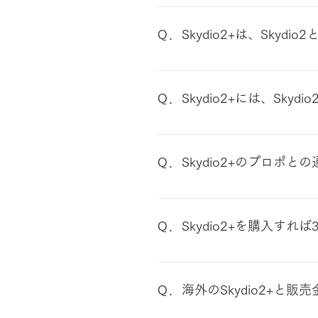
Skydio社の仕様としては耐
の位置情報を三次元で把握する
NTT東日本グループの自社運用
「Simultaneous Localiza
Ｑ．Skydio2+は、Skyd
の申請時に添付する飛行マニュ
バッテリーの持続時間と、プロ
Ｑ．Skydio2+には、Sky
使用可能です。 ただし、Sky
Ｑ．Skydio2+のプロポ
2.4Ghz帯を利用しているた
は最長で300m、厳しい環境の
Ｑ．Skydio2+を購入すれば
別途オプションにて「3DSca
Ｑ．海外のSkydio2+と