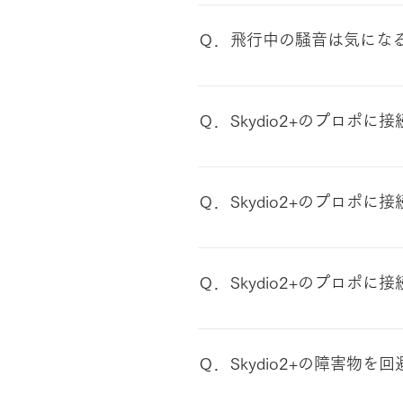
Skydioのカタログスペック
の０度前後での飛行は可能でし
Ｑ．飛行中の騒音は気にな
についても外気温30度後半で
トが熱くなる場合がありました
耳をふさぎたくなるような騒音
して運用しています
アップしておりますので、よろ
Ｑ．Skydio2+のプロポ
推奨タブレットは、Phone、iPa
りません。
Ｑ．Skydio2+のプロポに
​Skydio社の取扱い説明書上
約半分の時間に短縮されるとも記
Ｑ．Skydio2+のプロポ
ーの駆動時間に影響が大きいこと
いただくことは可能と考えてお
端末自体を専用とする必要はありま
Ｑ．Skydio2+の障害物