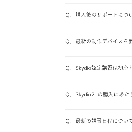
日本国内で販売されているSkydi
のモデルは通常のSkydio2＋に加え
Ｑ．購入後のサポートにつ
とから、販売価格が異なってお
す。 ＜主なAEF機能＞ ・Vis
Skydioの購入者様専用のペ
による精密な位置制御による飛
情報展開を行う予定です。（更
https://www.nttedt.
Ｑ．最新の動作デバイスを
るご質問は、問い合わせフォー
しており、日本国内で安心してご
最新の情報はSkydio社HPよりご確認ください
Compatibility
Ｑ．Skydio認定講習は初
Skydio認定講習は、10時
めさせていただきます。未経験の
Ｑ．Skydio2+の購入に
講習（産業コース/2日間)の受
「Skydio2 Expert Op
（ジャパン・インフラ・ウェイ
Ｑ．最新の講習日程につい