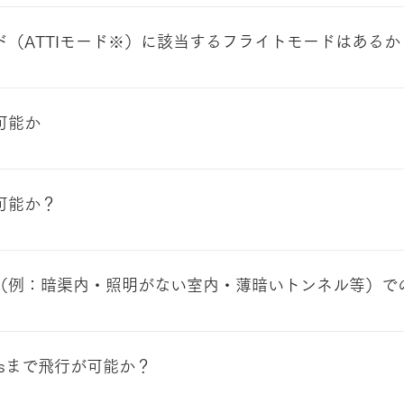
loseでは約28cm、Minimumでは約11cmです。 突発的な風な
eでの運用を推奨します。
ード（ATTIモード※）に該当するフライトモードはあるか
するフライトモードはSkydioには搭載されていません ※Aモー
Sや障害物検知をOFFにしたマニュアル操縦のフライトモードです
行可能か
からきています。 AモードではGPS等が無効となるため、例えば
当て舵と言われる、風を読んで風上にスティックを入れる操縦
飛行はできません
Aモードが使われる場合もあります
が可能か？
装置が備わっていないと判断しており、夜間飛行は難しいと考
い場所（例：暗渠内・照明がない室内・薄暗いトンネル等）
AM※を用いた自律飛行が特長のため、人間の目のように「明るさが足
完全な暗闇での飛行はできません。また、どの程度の照度・明るさ
m/sまで飛行が可能か？
少なく定量的な回答は現時点難しいところですが。20ルクス
AMについて Visual SLAMとはカメラから得られた映像データ