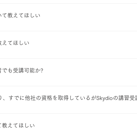
o2＋については、「Skydio2+ Enterprise」という法人
て、AEF（Autonomy Enterprise Foundation）と
いて教えてほしい
ります。AEFは以下の機能を搭載しており、点検等で使用する
ual Slamによる障害物検知を半径約10cm・28cm・86cmの
ージを設けており、アップデート情報などを弊社側でも確認し、
行が可能 ・カメラの上向き角度を90度まで向けることが可能 
新した際は、ご購入者様のメールアドレスへお知らせいたしま
co.jp/skydio-aef） また、日本で販売しているSkydioについて
教えてほしい
ムよりお問合せください。
利用いただけます。 （参考：工事設計認証番号 003-20003
。 https://support.skydio.com/hc/en-us/articles/3
心者でも受講可能か?
間以上の飛行経験が必須となります。そのため、ドローンの基本的
方や飛行経験が不十分な場合、弊社が国土交通省の管理団体として
あたり、すでに他社の資格を取得しているがSkydioの講習
講をおススメしています。
erator]（NTTドコモ、NTTコミュニケーションズ、GEOソリュ
マーク）をお持ちの場合は、受講不要となります
て教えてほしい