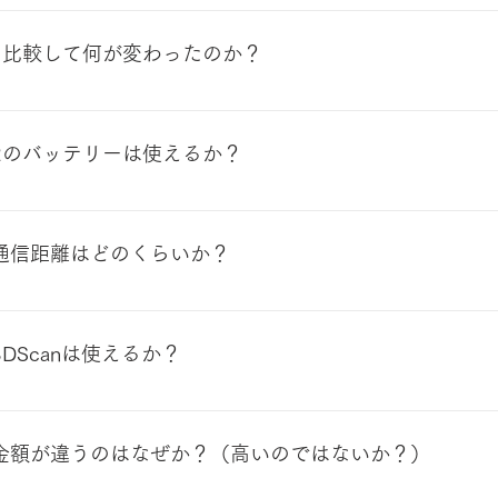
風速は11m/sです。 ただし、橋梁や鉄塔などの構造物等は局所
技術です。 SLAMとは自己位置推定と環境地図作成を同時に
においては平均5m/s以下で飛行させるようにしています。 
tion and Mapping」を略してSLAMと称されています
io2と比較して何が変わったのか？
アル等に準じて、安全第一での飛行をお願いいたします。
ポと機体の間の通信距離が改善されています。
dio2のバッテリーは使えるか？
dio2のバッテリーを使用する場合はバッテリー持続時間は最大2
との通信距離はどのくらいか？
め周辺のWi-Fi端末の利用状況や見通し・湿度等の環境により異
際には一時的に100mを切る場合もありました。
3DScanは使えるか？
n」のライセンス購入が必要です。
販売金額が違うのはなぜか？（高いのではないか？）