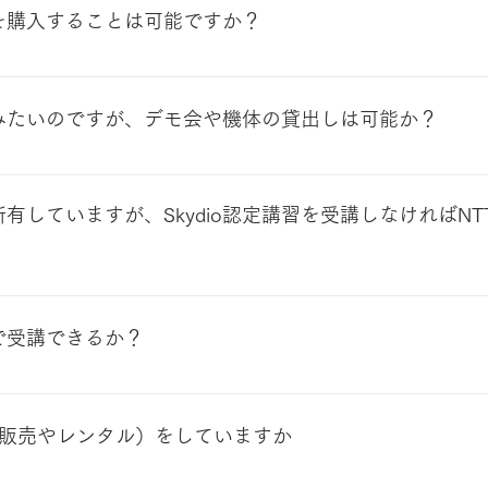
oを購入することは可能ですか？
E.R.T.S.（国交省ホームページ掲載の講習団体）」の修了後
す。基礎から実践まで体得することが可能なプログラムとなっ
してみたいのですが、デモ会や機体の貸出しは可能か？
きます 当社のドローンスクールについてはこちらをご参照く
多数集まる場でのデモ会に協力させていただいています。 今
ありますので、実機をご覧になりたい方はお問い合わせフォー
・所有していますが、Skydio認定講習を受講しなければN
がある際に、ご連絡をさせていただきます。 ※Skydioについ
場所指定）のデモ会や機体の貸出しには現在お応えできていない状況
o2/2+の各種機能を紹介する動画をアップしています。是非ご覧
製品を安全に運用いただくためにSkydio社が発行する「Skydio 2 E
Skydio 2 Expert Operator」は、米国Skydio社公認
こで受講できるか？
とで発行されます。なお、当社が開催する「Skydio認定講習」以外で
（例：ジャパン・インフラ・ウェイマーク社の「ドローン操縦者資
山形県山形市、兵庫県神戸市等において不定期（4名~5名集ま
も販売は可能です。詳細は、お問合せ下さい。
場合、ご希望での日程での調整や出張講習※の調整も可能です
扱い（販売やレンタル）をしていますか