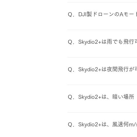
Standardでは約87cm、C
な限りStandardまたはClos
Ｑ．DJI製ドローンのAモ
Aモード（ATTIモード）に該当
ード（ATTIモード）は、GP
Ｑ．Skydio2+は雨でも飛
源は、Attitude（姿勢）
位置が移動します。この場合、
防水対応ではないため降雨時の
うな操縦技術を向上するために
Ｑ．Skydio2+は夜間飛行
航空法で定められた十分な灯火
Ｑ．Skydio2+は、暗
SkydioはVisual SL
を苦手としています。 よって、
Ｑ．Skydio2+は、風速何
行できるかは当社では検証数が
多くなります ※Visual SL