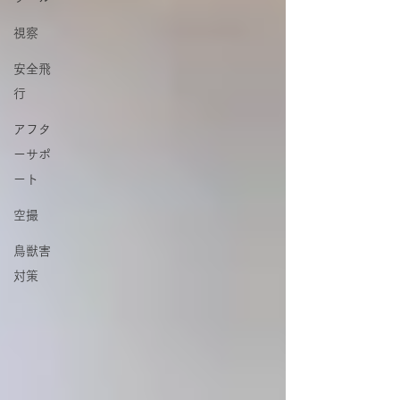
視察
安全飛
行
アフタ
ーサポ
ート
空撮
鳥獣害
対策