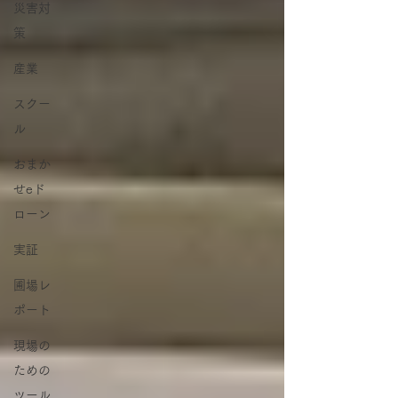
災害対
策
産業
スクー
ル
おまか
せeド
ローン
実証
圃場レ
ポート
現場の
ための
ツール