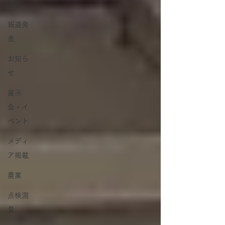
全て
報道発
表
お知ら
せ
展示
会・イ
ベント
メディ
ア掲載
農業
点検測
量