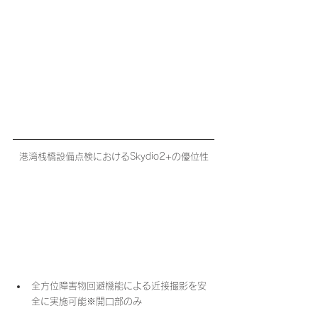
港湾桟橋設備点検におけるSkydio2+の優位性
全方位障害物回避機能による近接撮影を安
全に実施​可能※開口部のみ