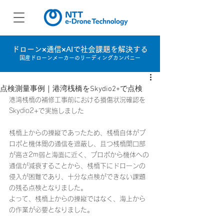
ドローン×通信×AIで社会課題を解決する
国産ドローンメーカーのリーディングカンパニー
点検測量事例｜港湾桟橋をSkydio2+で点検
港湾桟橋の補修工事前における損傷状況確認を
Skydio2+で実施しました​
桟橋上からの操縦であったため、桟橋自体がプ
ロポと機体間の通信を遮蔽し、且つ桟橋開口部
が高さ2m弱と海面に近く、​プロポから機体への
通信が減衰することから、桟橋下にドローンの
侵入が困難​であり、十分な点検ができない課題
の残る点検となりました。
よって、桟橋上からの操縦ではなく、海上から
の作業が必要となりました。