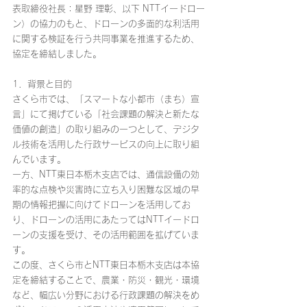
表取締役社長：星野 理彰、以下 NTTイードロー
ン）の協力のもと、ドローンの多面的な利活用
に関する検証を行う共同事業を推進するため、
協定を締結しました。
1．背景と目的 
さくら市では、「スマートな小都市（まち）宣
言」にて掲げている「社会課題の解決と新たな
価値の創造」の取り組みの一つとして、デジタ
ル技術を活用した行政サービスの向上に取り組
んでいます。
一方、NTT東日本栃木支店では、通信設備の効
率的な点検や災害時に立ち入り困難な区域の早
期の情報把握に向けてドローンを活用してお
り、ドローンの活用にあたってはNTTイードロ
ーンの支援を受け、その活用範囲を拡げていま
す。
この度、さくら市とNTT東日本栃木支店は本協
定を締結することで、農業・防災・観光・環境
など、幅広い分野における行政課題の解決をめ