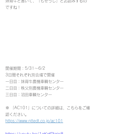
妹背牛と書いて、「もせうし」とお読みするの
ですね！
開催期間：5/31～6/2
3日間それぞれ別会場で開催
一日目：妹背牛農機車輌センター
二日目：秩父別農機車輌センター
三日目：沼田車輌センター
※ 「AC101」についての詳細は、こちらをご確
認ください。
https://www.nttedt.co.jp/ac101