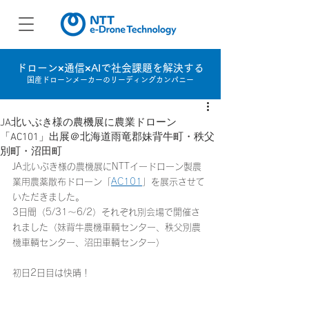
ドローン×通信×AIで社会課題を解決する
国産ドローンメーカーのリーディングカンパニー
JA北いぶき様の農機展に農業ドローン
「AC101」出展＠北海道雨竜郡妹背牛町・秩父
別町・沼田町
JA北いぶき
様の農機展にNTTイードローン製農
業用農薬散布ドローン「
AC101
」を展示させて
いただきました。
3日間（5/31～6/2）それぞれ別会場で開催さ
れました（妹背牛農機車輌センター、秩父別農
機車輌センター、沼田車輌センター）
初日2日目は快晴！