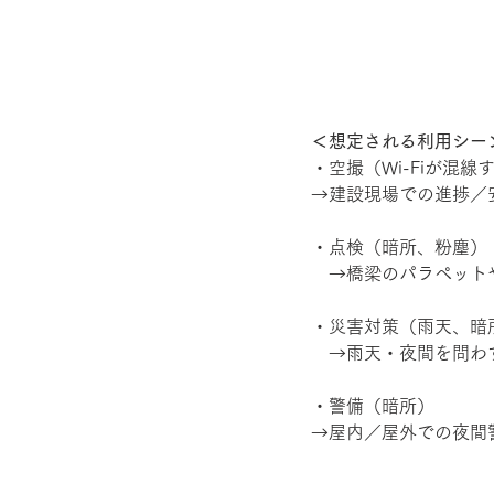
＜想定される利用シー
・空撮（Wi-Fiが混
→建設現場での進捗／
・点検（暗所、粉塵）
　→橋梁のパラペット
・災害対策（雨天、暗
　→雨天・夜間を問わ
・警備（暗所）
→屋内／屋外での夜間