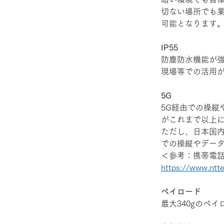
切ない場所でも
可能となります
IP55
防塵防水機能が強
現場等での活用
5G
5G経由での操縦
がこれまで以上
ただし、日本国内
での操縦やデー
＜参考：携帯電
https://www.ntted
​ペイロード
最大340gのペ