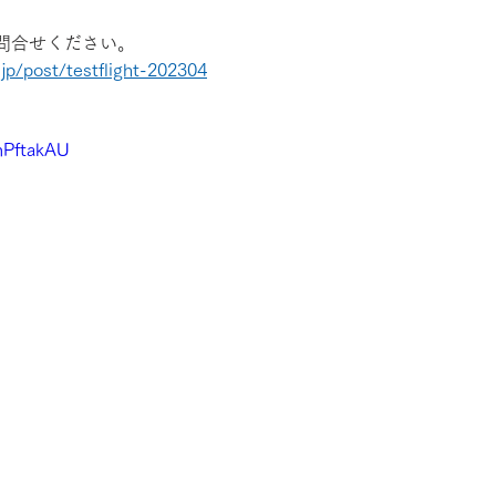
問合せください。
jp/post/testflight-202304
mPftakAU