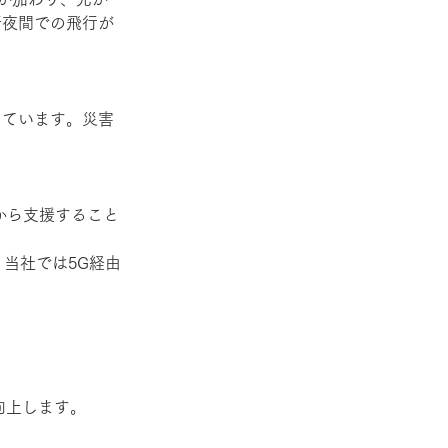
所夜間での飛行が
しています。災害
から支援すること
、当社では5G経由
向上します。