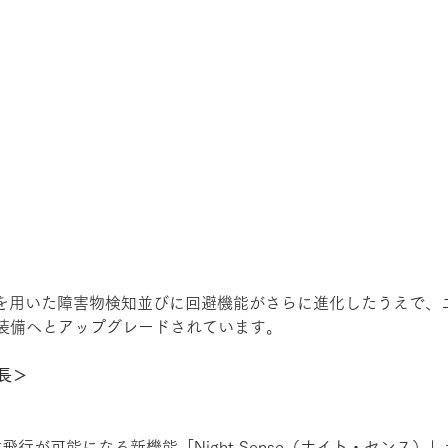
るAIを用いた障害物検知並びに回避機能がさらに進化したうえで
装備へとアップグレードされています。
特長＞
飛行が可能になる新機能「Night Sense（ナイト・センス）