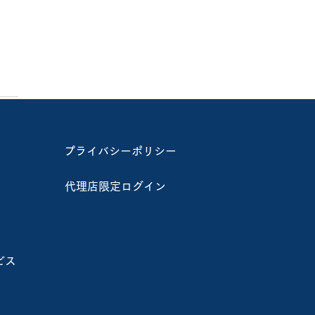
プライバシーポリシー
代理店限定ログイン
I活用事例】東急建設株式
様におけるAIを活用した
ック調査の実証実験
ビス