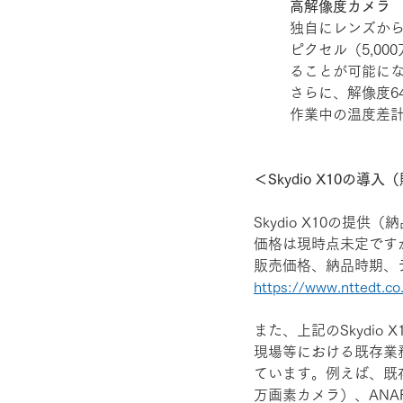
高解像度カメラ
独自にレンズから
ピクセル（5,0
ることが可能に
さらに、解像度640
作業中の温度差
＜Skydio X10の導
Skydio X10の提供
価格は現時点未定ですが
販売価格、納品時期、
https://www.nttedt.co
また、上記のSkydi
現場等における既存業
ています。例えば、既存のS
万画素カメラ）、ANA