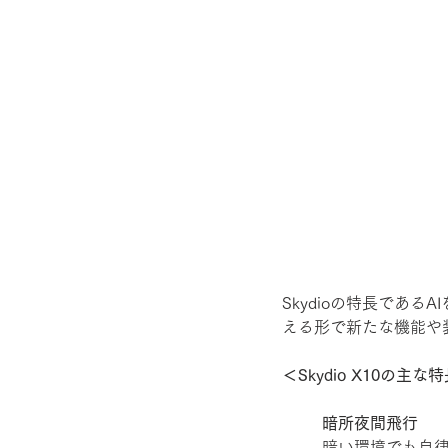
Skydioの特長であ
える形で新たな機能や
＜Skydio X10の主な
暗所夜間飛行
暗い環境でも自律