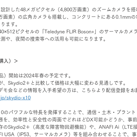
設計した48メガピクセル（4,800万画素）のズームカメラを搭
00万画素）の広角カメラも搭載し、コンクリートにある0.1mm
なります。
×512ピクセルの「Teledyne FLIR Boson+」のサーマル
計測や、夜間の捜索等への活用も可能になります。
入（購入）＞
（納品）開始は2024年春の予定です。
、Skydio2＋と比較して価格は大幅に変わる見通しです。
デモ会などの情報を入手希望の方は、こちらより配信登録をお
.jp/skydio-x10
o X10のパワフルな特長を発揮することで、通信・土木・プラン
務を、効率性と安全性の両面でどれほどDX可能かどうか、事
kydio2＋（高度な障害物回避機能）や、ANAFI Ai（LTE接続
FI USA（IP53、サーマルカメラ）等を組み合わせることで、