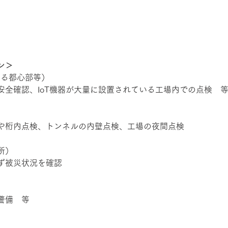
ン＞
線する都心部等）
安全確認、IoT機器が大量に設置されている工場内での点検　
や桁内点検、トンネルの内壁点検、工場の夜間点検
所）
ず被災状況を確認
警備　等