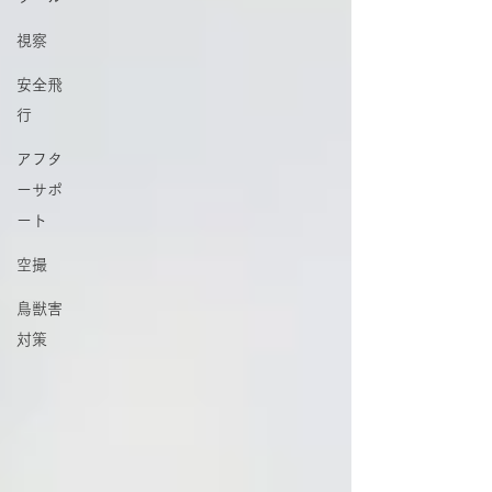
視察
安全飛
行
アフタ
ーサポ
ート
空撮
鳥獣害
対策