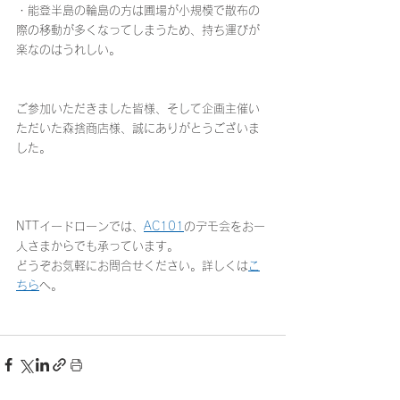
・能登半島の輪島の方は圃場が小規模で散布の
際の移動が多くなってしまうため、持ち運びが
楽なのはうれしい。
ご参加いただきました皆様、そして企画主催い
ただいた森捨商店様、誠にありがとうございま
した。
NTTイードローンでは、
AC101
のデモ会をお一
人さまからでも承っています。
どうぞお気軽にお問合せください。詳しくは
こ
ちら
へ。