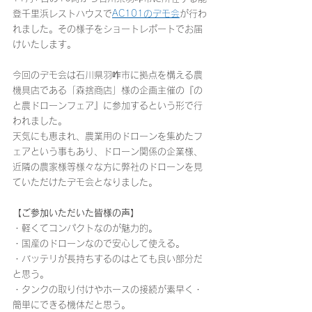
登千里浜レストハウスで
AC101のデモ会
が行わ
れました。その様子をショートレポートでお届
けいたします。
今回のデモ会は石川県羽咋市に拠点を構える農
機具店である「森捨商店」様の企画主催の『の
と農ドローンフェア』に参加するという形で行
われました。
天気にも恵まれ、農業用のドローンを集めたフ
ェアという事もあり、ドローン関係の企業様、
近隣の農家様等様々な方に弊社のドローンを見
ていただけたデモ会となりました。
【ご参加いただいた皆様の声】
・軽くてコンパクトなのが魅力的。
・国産のドローンなので安心して使える。
・バッテリが長持ちするのはとても良い部分だ
と思う。
・タンクの取り付けやホースの接続が素早く・
簡単にできる機体だと思う。