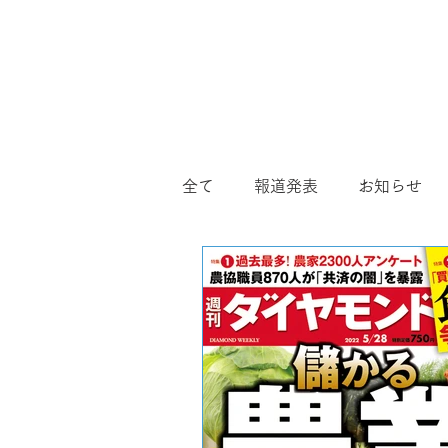
全て
報道発表
お知らせ
産業
スクール
おまか
安全飛行
アフターサポー