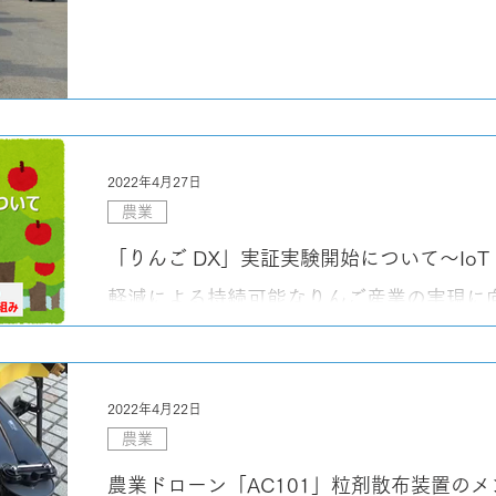
2022年4月27日
農業
「りんご DX」実証実験開始について～Io
軽減による持続可能なりんご産業の実現に
2022年4月22日
農業
農業ドローン「AC101」粒剤散布装置の