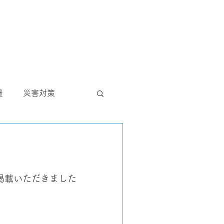
量
災害対策
ール
視察
掲載いただきました