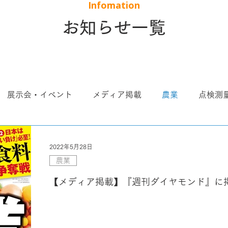
​Infomation
​お知らせ一覧
展示会・イベント
メディア掲載
農業
点検測
せeドローン
実証
圃場レポート
現場のためのツ
2022年5月28日
農業
ト
空撮
鳥獣害対策
【メディア掲載】『週刊ダイヤモンド』に