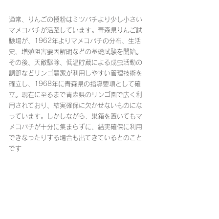
通常、りんごの授粉はミツバチより少し小さい
マメコバチが活躍しています。青森県りんご試
験場が、1962年よりマメコバチの分布、生活
史、増殖阻害要因解明などの基礎試験を開始。
その後、天敵駆除、低温貯蔵による成虫活動の
調節などリンゴ農家が利用しやすい管理技術を
確立し、1968年に青森県の指導要項として確
立。現在に至るまで青森県のリンゴ園で広く利
用されており、結実確保に欠かせないものにな
っています。しかしながら、巣箱を置いてもマ
メコバチが十分に集まらずに、結実確保に利用
できなったりする場合も出てきているとのこと
です