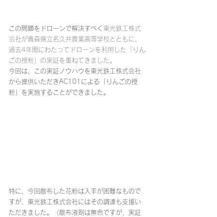
この問題をドローンで解決すべく
東光鉄工株式
会社が青森県立名久井農業高等学校とともに、
過去4年間にわたってドローンを利用した「りん
ごの授粉」の実証を重ねてきました。
今回は、この実証ノウハウを東光鉄工株式会社
から提供いただきAC101による「りんごの授
粉」を実施することができました。
特に、今回散布した花粉は入手が困難なもので
すが、東光鉄工株式会社にはその調達も支援い
ただきました。（散布液剤は無色ですが、実証