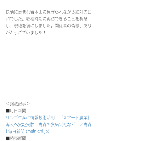
快晴に恵まれ岩木山に見守られながら絶好の日
和でした。収穫時期に再訪できることを祈念
し、現地を後にしました。関係者の皆様、あり
がとうございました！
＜掲載記事＞
■毎日新聞
リンゴ生産に情報技術活用　「スマート農業」
導入へ実証実験　青森の食品会社など　／青森 
| 毎日新聞 (mainichi.jp)
■読売新聞