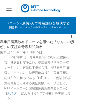
ドローン×通信×AIで社会課題を解決する
国産ドローンメーカーのリーディングカンパニー
農業用農薬散布ドローンを用いた「りんごの授
粉」の実証＠青森県弘前市
更新日：
2022年12月25日
2022年5月6日、青森県弘前市のりんご農園に
て、株式会社マキュレ、株式会社ササキコーポ
レーション、東光鉄工株式会社、NTT東日本 青
森支店とともに、持続可能なりんご産業実現に
向けた取り組みである「IoT スマート農業や作業
負荷軽減等にかかる実証実験」の一環として、
NTTイードローン製農業用農薬散布路ドローン
「
AC101
」による「りんごの授粉」を実施しま
した