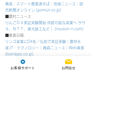
青森：スマート農業道半ば：地域ニュース : 読
売新聞オンライン (yomiuri.co.jp)
■農村ニュース
りんごＤＸ実証実験開始 持続可能な産業へ ササ
キ、ＮＴＴ、東光鉄工など│ (nouson-n.com)
■東奥日報
リンゴ産業にDXを／弘前で実証実験｜農林水
産,IT・テクノロジー｜青森ニュース｜Web東奥 
(toonippo.co.jp)
お客様サポート
お問合せ
コメント