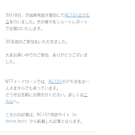
3月18日、茨城県常総市豊田にて
AC101のデモ
会
を行いました。その様子をショートレポート
でお届けいたします。
35名弱のご参加をいただきました。
大変お寒い中でのご参加、ありがとうございま
した。
NTTイードローンでは、
AC101
のデモ会をお一
人さまからでも承っています。
どうぞお気軽にお問合せください。詳しくは
こ
ちら
へ。
こちらの記事は、
AC101特設サイト「
e-
drone.tech
」
から転載した記事となります。