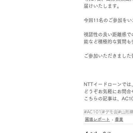
届けいたします。
今回11名のご参加を
視認性の良い距離感で
能など積極的な質問も
ご参加いただきました
NTTイードローンでは
どうぞお気軽にお問合
こちらの記事は、
AC
#AC101
#デモ会
#山形
圃場レポート
農業