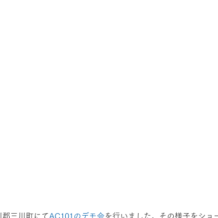
川郡三川町にて
AC101のデモ会
を行いました。その様子をショ