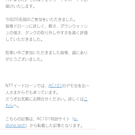
届けいたします。
今回20名弱のご参加をいただきました。
皆様ドローンに詳しく、軽さ、ダウンウォッシ
ュの強さ、タンクの取り外しやすさを高く評価
していただきました。
肌寒い中ご参加いただきました皆様、誠にあり
がとうございました。
NTTイードローンでは、
AC101
のデモ会をお一
人さまからでも承っています。
どうぞお気軽にお問合せください。詳しくは
こ
ちら
へ。
こちらの記事は、
AC101特設サイト「
e-
drone.tech
」
から転載した記事となります。