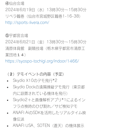
④仙台会場
2024年6月19日（水）13時30分～15時30分
リベラ鶴巻（仙台市宮城野区鶴巻1-16-38）
http://sports-livera.com/
⑤宇都宮会場
2024年6月21日（金）13時30分～15時30分
清原体育館　副競技場（栃木県宇都宮市清原工
業団地１４）
https://syospo-tochigi.org/indoor/1466/
（２）デモイベントの内容（予定）
Skydio X10のデモ飛行*2 
Skydio Dockの遠隔操縦デモ飛行（東京都
内に設置されている機体を飛行）
Skydio2＋と画像解析アプリ*1によるイン
フラ点検時のひび割れ／サビ検知デモ
ANAFI AiのSDKを活用したリアルタイム映
像伝送
ANAFI USA、SOTEN（蒼天）の機体展示