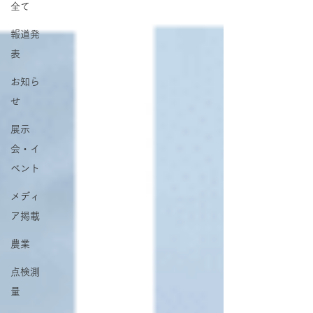
全て
報道発
表
お知ら
せ
展示
会・イ
ベント
メディ
ア掲載
農業
点検測
量