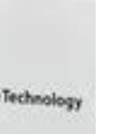
「Skydio2+」＆「ANAFI 」の無償フラ
イト受付