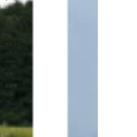
視察
安全飛
行
アフタ
ーサポ
ート
空撮
鳥獣害
対策