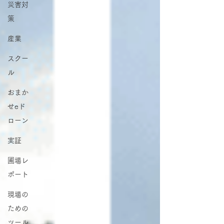
災害対
策
産業
スクー
ル
おまか
せeド
ローン
実証
圃場レ
ポート
現場の
ための
ツール