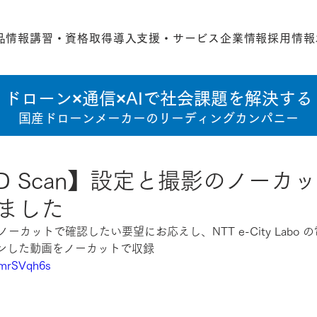
品情報
講習・資格取得
導入支援・サービス
企業情報
採用情報
ドローン×通信×AIで社会課題を解決する
国産ドローンメーカーのリーディングカンパニー
o 3D Scan】設定と撮影のノーカ
ました
an」をノーカットで確認したい要望にお応えし、NTT e-City Labo
ャンした動画をノーカットで収録
WmrSVqh6s