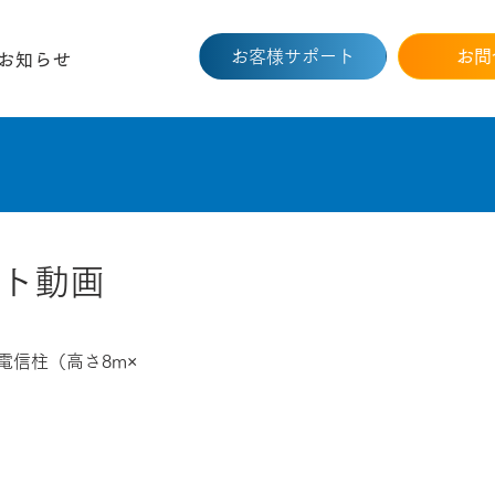
お客様サポート
お問
お知らせ
ット動画
 の電信柱（高さ8m×