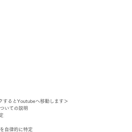
するとYoutubeへ移動します＞
ついての説明 
定 
対象を自律的に特定 