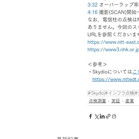
3:32
 オーバーラップ率
4:16
 撮影(SCAN)
なお、電信柱の点検は
ありません。今回のスキャ
URLを参照くださいま
https://www.ntt-east.co
https://www3.nhk.or.j
＜参考＞
・Skydioについては
こ
https://www.nttedt.
#Skydio
#インフラ点検
#
点検測量
実証
産業