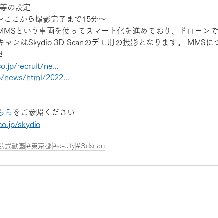
等の設定 
開始～ここから撮影完了まで15分～
MMSという車両を使ってスマート化を進めており、ドローン
ンはSkydio 3D Scanのデモ用の撮影となります。 MMS
せ
.jp/recruit/ne...
p/news/html/2022...
ちら
をご参照ください
co.jp/skydio
公式動画
#東京都
#e-city
#3dscan