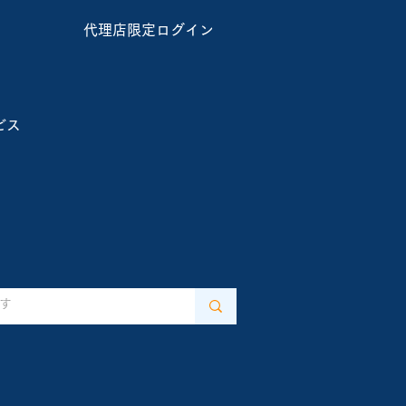
代理店限定ログイン
県、NTT東日本を含む計
、下水道管路維持管理の
程一体化DXモデル」を全
ビス
先駆け推進