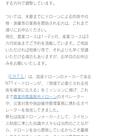
する方向で調整しています。
ついては、来夏までにドローンによる防除や点
検・測量等の業務を開始される方は、これまで
通りにお申込ください。
現在、農業コースは1～2ヵ月、産業コースは3
カ月前後までご予約を頂戴しています。ご相談
いただければ相乗り等で、それよりも早く受講
いただける場合もありますが、お早目のお申込
みをお願いいたします。
「
E.R.T.S.
」は、国産ドローンのメーカーである
NTTイードローンが、「現場で必要とされる技
術を確実に伝える」をミッションに掲げ、これ
まで
農業用農薬散布ドローン
のオペレーター
や、災害対策や施設維持管理業務に携わるオペ
レーターを育成してきました。
弊社は国産ドローンメーカーとして、ライセン
ス制度に準じた知識やスキルは当然のことなが
ら、ドローンを自ら開発しているからこそ蓄積