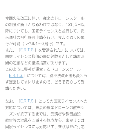
今回の法改正に伴い、従来のドローンスクール
の制度が廃止となるわけではなく、12月5日以
降についても、国家ライセンスと並行して、従
来通りの飛行許可申請を行い、今まで通りの飛
行が可能（レベル1～3飛行）です。
また、「
E.R.T.S.
」を受講された方については、
国家ライセンス取得の際に経験者として講習時
間の短縮などの優遇措置があります。
このように弊社が運営するドローンスクール
「
E.R.T.S.
」については、航空法改正後も変わら
ず運営してまいりますので、どうぞ安心して受
講ください。
なお、「
E.R.T.S.
」としての国家ライセンスへの
対応については、来夏の農業ドローンの散布シ
ーズンが終了するまでは、受講者や教習施設・
教官等の混乱を回避する観点から、来夏までは
国家ライセンスには対応せず、来秋以降に対応