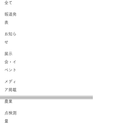
全て
報道発
表
お知ら
せ
展示
会・イ
ベント
メディ
ア掲載
農業
点検測
量