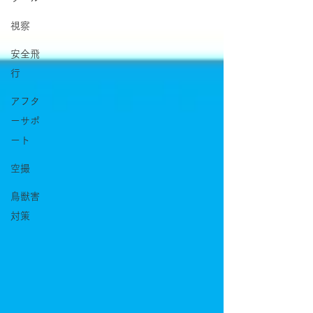
視察
安全飛
行
アフタ
ーサポ
ート
空撮
鳥獣害
対策