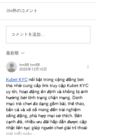
284件のコメント
コメントを追加…
最新順
hm88 hm88
2025年12月10日
Kubet KYC
 nổi bật trong cộng đồng bet 
thủ nhờ cung cấp link truy cập Kubet KYC 
uy tín, hoạt động ổn định và không bị ảnh 
hưởng bởi tình trạng chặn mạng. Danh 
mục trò chơi đa dạng gồm bài, thể thao, 
bắn cá và xổ số mang đến trải nghiệm 
sống động, phù hợp mọi sở thích. Bên 
cạnh đó, nhiều ưu đãi hấp dẫn được cập 
nhật liên tục giúp người chơi giải trí thoải 
mái mỗi ngày…