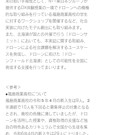
来の担い手育成として、NTT東日本グループが
提供するDX体験授業の一環でドローンへの積極
的な取り組みを行っている福島商業高校の学生
に対するワークショップを開催するなど、社会
実装に向けたモデル創出にも取り組みます。
また、北海道が国との共催で行う「ドローンサ
ミット」においても、本実証に関する取組み、
ドローンによる社会課題を解決するユースケー
スを発信し、ドローンに拓けた「ドロー
ンフィールド北海道」としての可能性を全国に
発信する支援を行ってまいります。
＜参考＞
●福島商業高校について
福島商業高校の令和５年４月の新入生は9人。２
年連続で10人を下回ると募集停止の対象となる
とされ、廃校の危機に瀕していましたが、ドロ
ーンを活用した授業や、資格取得の支援など独
自の特色あるカリキュラムで全国から生徒を集
め、令和6年4月の新入生は29人に上りました。