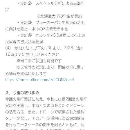
　　　・実証②　スペクトル分析による赤潮判
定
　　　　　　　　 ※北海道大学の学生が実施
　　　・実証③　ブルーカーボン生態系の活用
に向けた陸上・水中の3次元モデル化
　　　・実証④　オルソ化×GIS連携による土砂
災害等の被災状況把握
(4)　参加方法：以下のURLより、7/26（金）
12時までにお申し込みください
　　　※当日のご参加も可能です
　　　※天候等の状況により、開催状況に関す
る情報を発信いたします
https://forms.office.com/r/diCGNZecrR
３，
今後の取り組み
今回の飛行実証に加え、今秋には第2回目の飛行
実証を実施し、平時と災害時をまたぐドローン
の活用方法、また、ドローンで収集された情報
をデータ化し、そのデータ活用による課題解決
を行うユースケースの創出を図るとともに、将