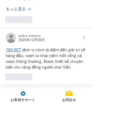
もっと見る
いいね！
xcdvx cvxcvxc
2025年12月09日
789 BET
 định vị mình là điểm đến giải trí số 
hàng đầu, vượt xa khái niệm một cổng cá 
cược thông thường. Được thiết kế chuyên 
biệt cho cộng đồng người chơi Việt,
いいね！
xcdvx cvxcvxc
2025年12月09日
お客様サポート
お問合せ
SH BET
 tự hào là nhà cái với hơn 10 năm 
kinh nghiệm hoạt động trong lĩnh vực giải 
trí trực tuyến. Chúng tôi cung cấp nền 
tảng được phát triển bởi các chuyên gia 