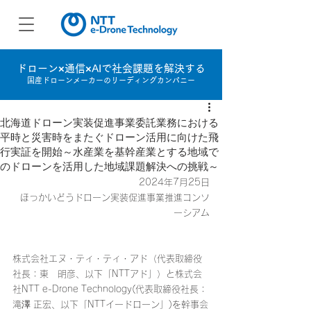
ドローン×通信×AIで社会課題を解決する
国産ドローンメーカーのリーディングカンパニー
北海道ドローン実装促進事業委託業務における
平時と災害時をまたぐドローン活用に向けた飛
行実証を開始～水産業を基幹産業とする地域で
のドローンを活用した地域課題解決への挑戦～
2024年7月25日
ほっかいどうドローン実装促進事業推進コンソ
ーシアム
株式会社エヌ・ティ・ティ・アド（代表取締役
社長：東　明彦、以下「NTTアド」）と株式会
社NTT e-Drone Technology(代表取締役社長：
滝澤 正宏、以下「NTTイードローン」)を幹事会