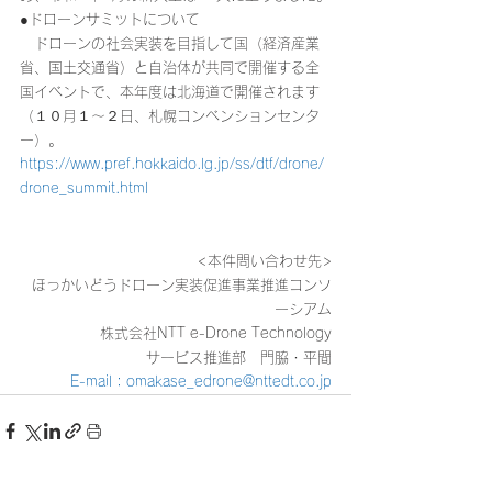
●ドローンサミットについて
　ドローンの社会実装を目指して国（経済産業
省、国土交通省）と自治体が共同で開催する全
国イベントで、本年度は北海道で開催されます
（１０月１～２日、札幌コンベンションセンタ
ー）。
https://www.pref.hokkaido.lg.jp/ss/dtf/drone/
drone_summit.html
<本件問い合わせ先>
ほっかいどうドローン実装促進事業推進コンソ
ーシアム
株式会社NTT e-Drone Technology
サービス推進部　門脇・平間
E-mail：omakase_edrone@nttedt.co.jp