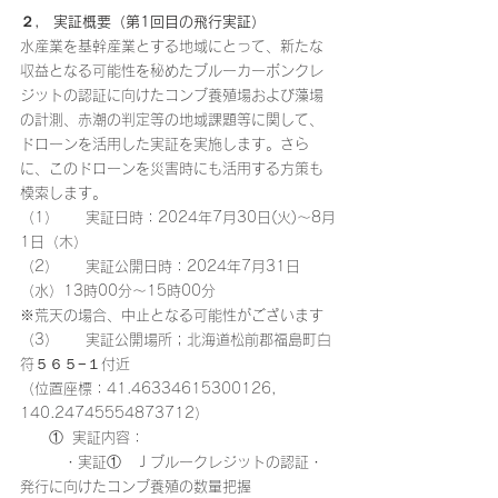
２,　実証概要（第1回目の飛行実証）
水産業を基幹産業とする地域にとって、新たな
収益となる可能性を秘めたブルーカーボンクレ
ジットの認証に向けたコンブ養殖場および藻場
の計測、赤潮の判定等の地域課題等に関して、
ドローンを活用した実証を実施します。さら
に、このドローンを災害時にも活用する方策も
模索します。
（1）      実証日時：2024年7月30日(火)～8月
1日（木）
（2）      実証公開日時：2024年7月31日
（水）13時00分～15時00分
※荒天の場合、中止となる可能性がございます
（3）      実証公開場所；北海道松前郡福島町白
符５６５−１付近
（位置座標：41.46334615300126, 
140.24745554873712）
　　①  実証内容：
　　　・実証①　Ｊブルークレジットの認証・
発行に向けたコンブ養殖の数量把握