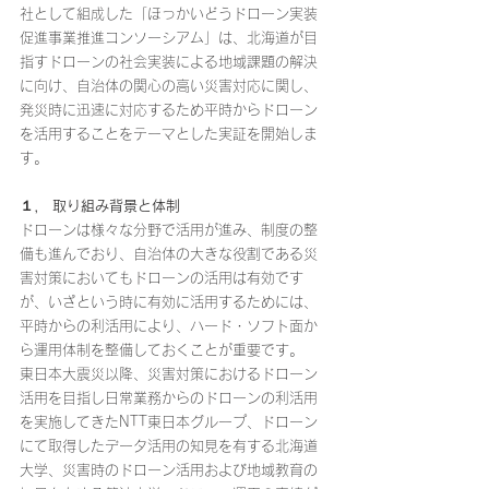
社として組成した「ほっかいどうドローン実装
促進事業推進コンソーシアム」は、北海道が目
指すドローンの社会実装による地域課題の解決
に向け、自治体の関心の高い災害対応に関し、
発災時に迅速に対応するため平時からドローン
を活用することをテーマとした実証を開始しま
す。
１， 取り組み背景と体制
ドローンは様々な分野で活用が進み、制度の整
備も進んでおり、自治体の大きな役割である災
害対策においてもドローンの活用は有効です
が、いざという時に有効に活用するためには、
平時からの利活用により、ハード・ソフト面か
ら運用体制を整備しておくことが重要です。
東日本大震災以降、災害対策におけるドローン
活用を目指し日常業務からのドローンの利活用
を実施してきたNTT東日本グループ、ドローン
にて取得したデータ活用の知見を有する北海道
大学、災害時のドローン活用および地域教育の