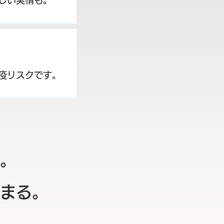
しい実情も。
疫リスクです。
。
まる。