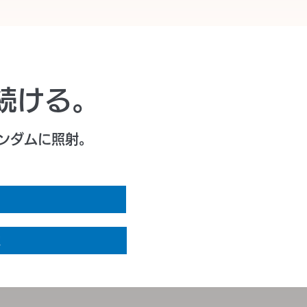
続ける。
ランダムに照射。
定