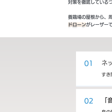
対策を徹底している
養鶏場の屋根から、
ドローン
がレーザー
ネ
01
すき
「
02