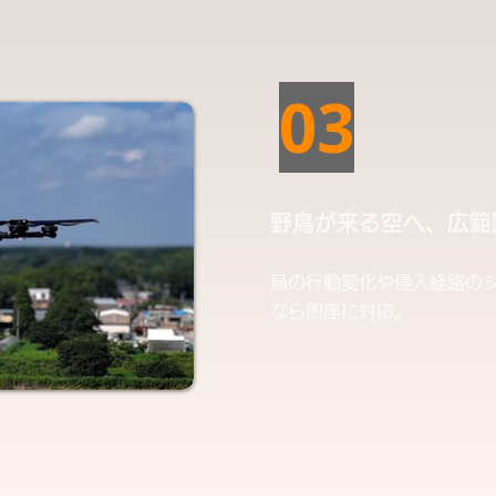
03
野鳥が来る空へ、広範
鳥の行動変化や侵入経路の
なら即座に対応。