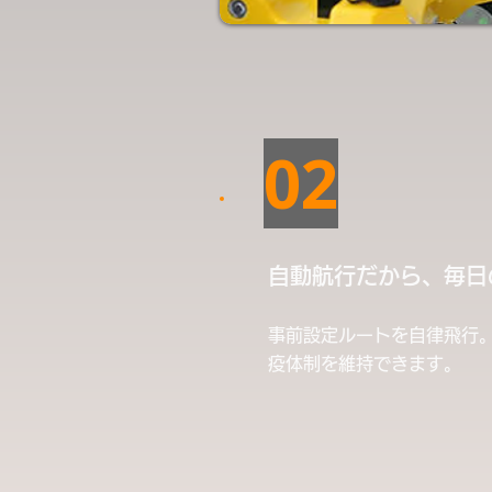
02
自動航行だから、毎日
事前設定ルートを自律飛行
疫体制を維持できます。