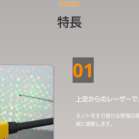
Feature
特長
01
上空からのレーザーで
ネットをすり抜ける野鳥の
実に遮断します。