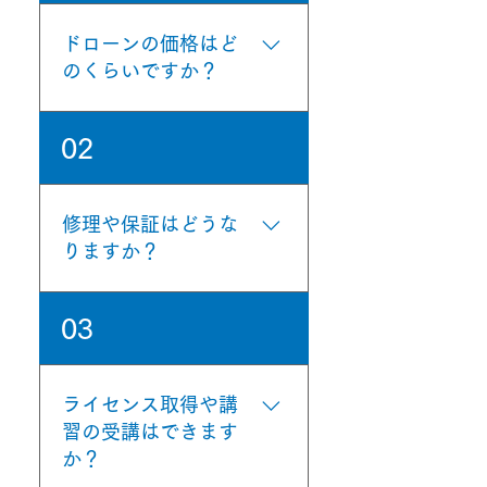
ドローンの価格はど
のくらいですか？
ドローンの価格はモデルに
02
よって異なります。詳細は
製品情報ページからお問合
せください。
修理や保証はどうな
りますか？
当社では修理サービスを提
03
供しています。故障の際は
サポート窓口にご連絡くだ
さい。 AC101 connect 及び
ライセンス取得や講
AC102には定額保守サービ
習の受講はできます
スもご用意しております。
か？
詳しくはお問合せくださ