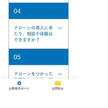
い。
当社のドローンスクール
04
（E.R.T.S.）で国家ライセン
スの取得が可能です。 農
業・産業分野に加え、機体
ドローンの導入にあ
特化のスクールも開催。実
たり、相談や体験は
践的な講習を行っていま
できますか？
す。 詳細はスクールページ
をご覧ください。
当社では導入をお考えの皆
05
様をご支援しております。
デモ会なども実施しており
ます。 担当からご連絡いた
ドローンをつかった
しますので、お気軽にお問
農薬散布や点検・測
合せください。
量を依頼できます
お客様サポート
お問合せ
か？
機体の準備も、航空法の対