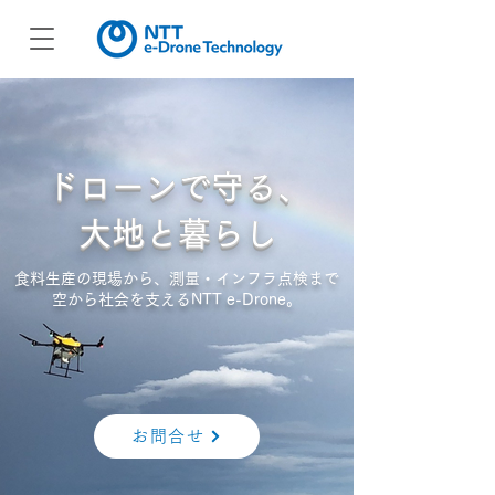
ドローンで守る、
大地と暮らし
食料生産の現場から、測量・インフラ点検まで
​空から社会を支えるNTT e-Drone。
お問合せ