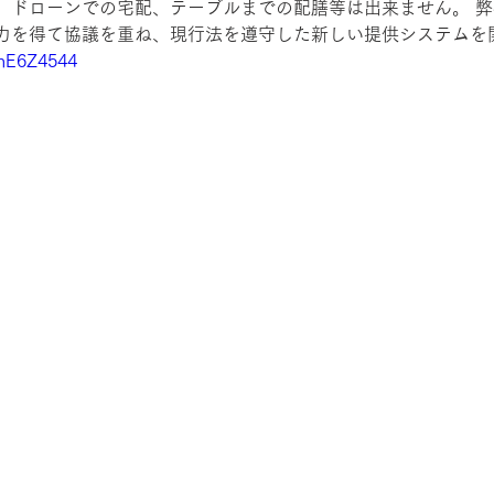
、ドローンでの宅配、テーブルまでの配膳等は出来ません。 
力を得て協議を重ね、現行法を遵守した新しい提供システムを
6mE6Z4544