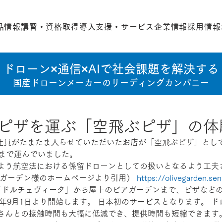
品情報
講習・資格取得
導入支援・サービス
企業情報
採用情報
ドローン×通信×AIで社会課題を解決する
国産ドローンメーカーのリーディングカンパニー
ピザを運ぶ「空飛ぶピザ」の体
弊社社員がたまたま入らせていただいたお店が「空飛ぶビザ」とし
階まで運んでいました。
よう航空法における係留ドローンとしての扱いとなるよう工夫
ブガーデン様のホームページより引用） 
https://olivegarden.senr
「ドルチェヴィータ」から屋上のビアガーデンまで、ピザなど
0年9月1日より開始します。 日本初のサービスとなります。 
さんとの接触時間も大幅に低減でき、提供時間も短縮できます