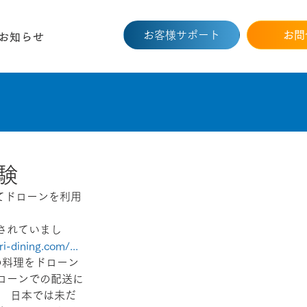
お客様サポート
お問
お知らせ
験
てドローンを利用
されていまし
i-dining.com/...
の料理をドローン
ドローンでの配送に
。 日本では未だ