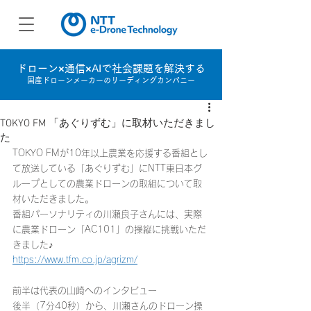
ドローン×通信×AIで社会課題を解決する
国産ドローンメーカーのリーディングカンパニー
TOKYO FM 「あぐりずむ」に取材いただきまし
た
TOKYO FMが10年以上農業を応援する番組とし
て放送している「あぐりずむ」にNTT東日本グ
ループとしての農業ドローンの取組について取
材いただきました。
番組パーソナリティの川瀬良子さんには、実際
に農業ドローン「AC101」の操縦に挑戦いただ
きました♪
https://www.tfm.co.jp/agrizm/
前半は代表の山崎へのインタビュー
後半（7分40秒）から、川瀬さんのドローン操