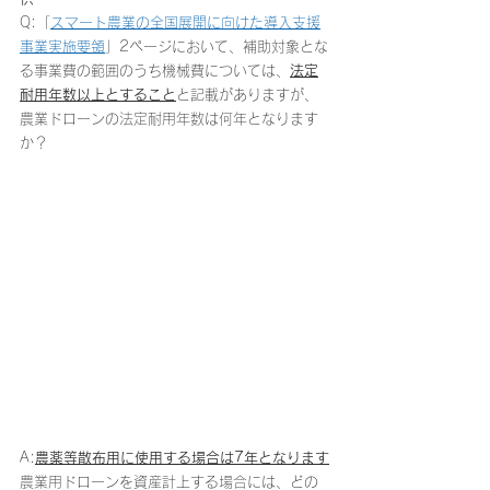
Q:「
スマート農業の全国展開に向けた導入支援
事業実施要領
」2ページにおいて、補助対象とな
る事業費の範囲のうち機械費については、
法定
耐用年数以上とすること
と記載がありますが、
農業ドローンの法定耐用年数は何年となります
か？
A:
農薬等散布用に使用する場合は7年となります
農業用ドローンを資産計上する場合には、どの