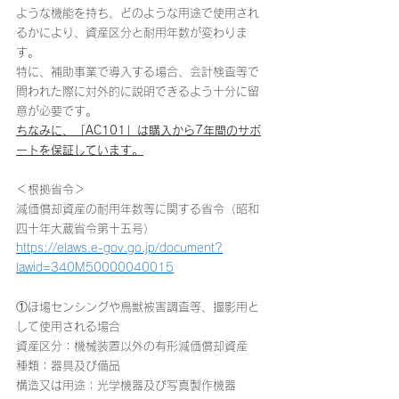
ような機能を持ち、どのような用途で使用され
るかにより、資産区分と耐用年数が変わりま
す。
特に、補助事業で導入する場合、会計検査等で
問われた際に対外的に説明できるよう十分に留
意が必要です。
ちなみに、「AC101」は購入から7年間のサポ
ートを保証しています。
＜根拠省令＞
減価償却資産の耐用年数等に関する省令（昭和
四十年大蔵省令第十五号）
https://elaws.e-gov.go.jp/document?
lawid=340M50000040015
①ほ場センシングや鳥獣被害調査等、撮影用と
して使用される場合
資産区分：機械装置以外の有形減価償却資産
種類：器具及び備品
構造又は用途：光学機器及び写真製作機器