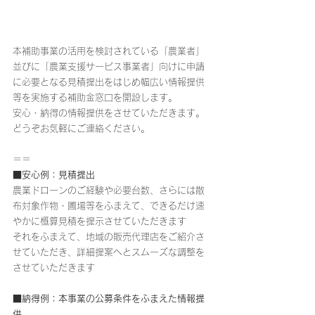
本補助事業の活用を検討されている「農業者」
並びに「農業支援サービス事業者」向けに申請
に必要となる見積提出をはじめ幅広い情報提供
等を実施する補助金窓口を開設します。
安心・納得の情報提供をさせていただきます。
どうぞお気軽にご連絡ください。
＝＝
■安心例：見積提出
農業ドローンのご経験や必要台数、さらには散
布対象作物・圃場等をふまえて、できるだけ速
やかに概算見積を提示させていただきます
それをふまえて、地域の販売代理店をご紹介さ
せていただき、詳細提案へとスムーズな調整を
させていただきます
■納得例：本事業の公募条件をふまえた情報提
供