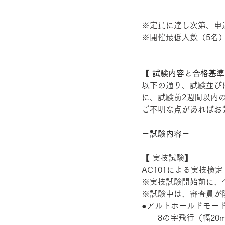
※定員に達し次第、申
※開催最低人数（5名
【 試験内容と合格基準
以下の通り、試験並び
に、試験前2週間以内
ご不明な点があればお
－試験内容－
【 実技試験】 
AC101による実技検定
※実技試験開始前に、
※試験中は、審査員が
●アルトホールドモー
　－8の字飛行（幅20