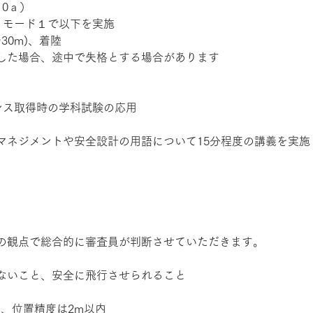
0ａ） 
、モード１で以下を実施 
30m)、着陸 
した場合、途中で失格とする場合があります 
ンス取得時の学科試験の応用 
マネジメントや安全設計の用語について15分程度の講義を実施
の観点で総合的に審査員が判断させていただきます。 
ないこと、安全に飛行させられること 
、位置精度は2m以内 