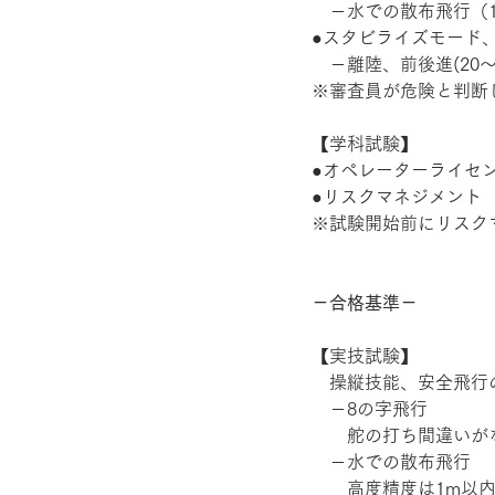
　－水での散布飛行（1
●スタビライズモード
　－離陸、前後進(20〜
※審査員が危険と判断
【学科試験】 
●オペレーターライセ
●リスクマネジメント 
※試験開始前にリスク
－合格基準－
【実技試験】 
　操縦技能、安全飛行
　－8の字飛行 
　　舵の打ち間違いが
　－水での散布飛行 
　　高度精度は1m以内