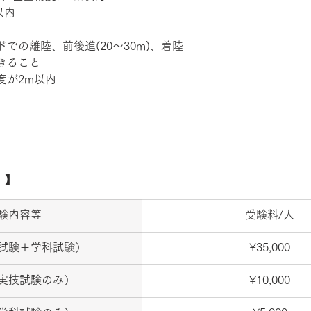
内 
での離陸、前後進(20〜30m)、着陸 
きること 
が2m以内 
 】
験内容等
受験料/人
試験＋学科試験）
¥35,000
実技試験のみ）
¥10,000