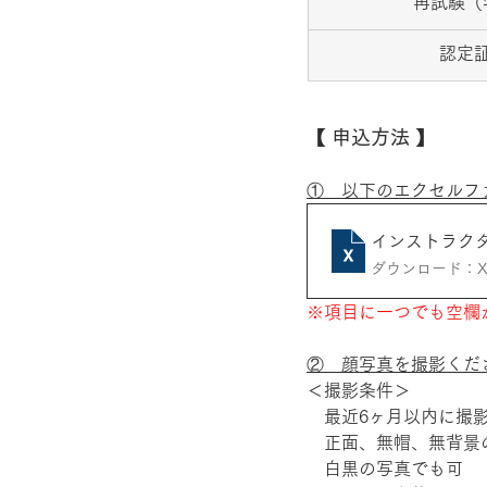
再試験（
認定
【 申込方法 】
①　以下のエクセルフ
インストラクタ
ダウンロード：XLS
※項目に一つでも空欄
②　顔写真を撮影くだ
＜撮影条件＞
　最近6ヶ月以内に撮
　正面、無帽、無背景
　白黒の写真でも可