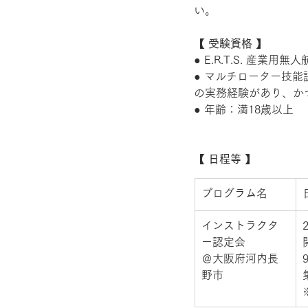
い。 
【 受験資格 】
● E.R.T.S. 産
● マルチローター技能
の実務経験があり、か
● 年齢：満18歳以上
【 日程等 】
​プログラム名
インストラクタ
ー認定会 
＠大阪府河内長
野市