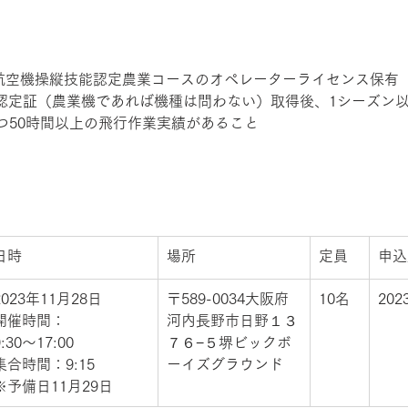
業用無人航空機操縦技能認定農業コースのオペレーターライセンス保有 
認定証（農業機であれば機種は問わない）取得後、1シーズン以上
つ50時間以上の飛行作業実績があること 
日時
場所
定員
申込
2023年11月28日 
〒589-0034大阪府
10名
20
開催時間：
河内長野市日野１３
9:30～17:00 
７６−５堺ビックボ
集合時間：9:15
ーイズグラウンド 
※予備日11月29日 