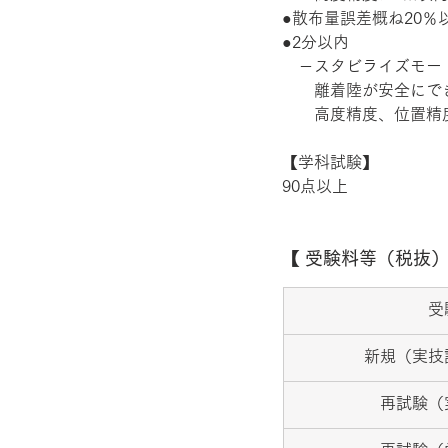
●散布量誤差概ね20％以
●2分以内 
　－スタビライズモード
　　離着陸が安全にで
　　高度精度、位置精度
【学科試験】 
90点以上 
【 受験料等（税抜）
受
新規（実技
再試験（