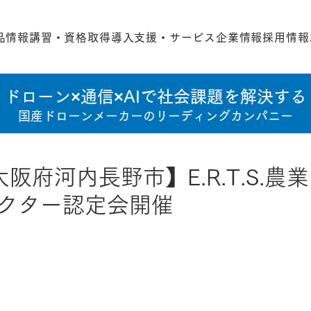
品情報
講習・資格取得
導入支援・サービス
企業情報
採用情報
ドローン×通信×AIで社会課題を解決する
国産ドローンメーカーのリーディングカンパニー
@大阪府河内長野市】E.R.T.S.農
クター認定会開催