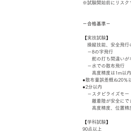
※試験開始前にリスク
－合格基準－
【実技試験】 
　操縦技能、安全飛行
　－8の字飛行 
　　舵の打ち間違いが
　－水での散布飛行 
　　高度精度は1m以内
●散布量誤差概ね20％以
●2分以内 
　－スタビライズモード
　　離着陸が安全にで
　　高度精度、位置精度
【学科試験】 
90点以上 