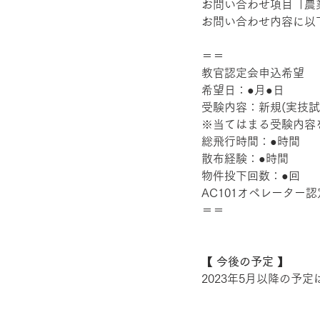
お問い合わせ項目「
農
お問い合わせ内容に以
＝＝
教官認定会申込希望
希望日：●月●日
受験内容：新規(実技試験
※当てはまる受験内容
総飛行時間：●時間
散布経験：●時間
物件投下回数：●回
AC101オペレーター
＝＝
【 今後の予定 】
2023年5月以降の予