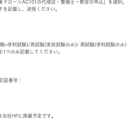
業ドローンAC101の代理店・整備士・教官の申込」を選択。
下を記載し、送信ください。
+学科試験)/再試験(実技試験のみ)/ 再試験(学科試験のみ)
を1つのみ記載してください。
認定証番号：
定は当社HPに掲載予定です。