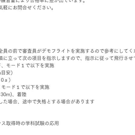
の練習量により合格率に差が出ています。
気軽にお問合せください。
 
全員の前で審査員がデモフライトを実施するので参考にしてくだ
隣に立って次の項目を指示しますので、指示に従って飛行させ
ド、モード１で以下を実施 
m目安） 
0ａ） 
、モード１で以下を実施 
30m)、着陸 
した場合、途中で失格とする場合があります 
ンス取得時の学科試験の応用 