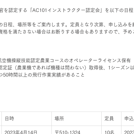
教官を認定する「AC101インストラクター認定会」を以下の日程
の日程、場所等をご案内します。定員となり次第、申し込みを
資格を満たさない場合はお断りする場合もありますので、予め
業用無人航空機操縦技能認定農業コースのオペレーターライセンス保有 
認定証（農業機であれば機種は問わない）取得後、1シーズン以上
つ50時間以上の飛行作業実績があること 
日時
場所
定員
申込
2023年4月14日 
〒510-1324 
10名
20