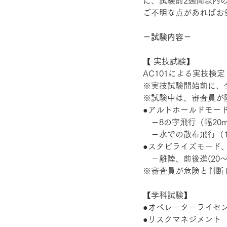
に、試験前2週間以内
ご不明な点があればお
－試験内容－
【 実技試験】 
AC101による実技検定
※実技試験開始前に、
※試験中は、審査員が
●アルトホールドモー
　－8の字飛行（幅20
　－水での散布飛行（1
●スタビライズモード
　－離陸、前後進(20〜
※審査員が危険と判断
【学科試験】 
●オペレーターライセ
●リスクマネジメント 