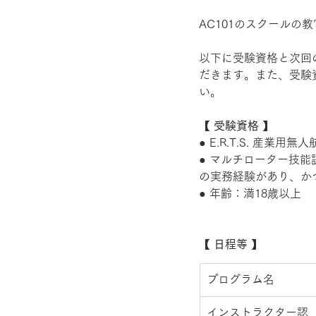
AC101のスクールの
以下に受験資格と次回
だきます。また、受験
い。 
【 受験資格 】
● E.R.T.S. 産
● マルチローター技能
の実務経験があり、か
● 年齢：満18歳以上
【 日程等 】
​プログラム名
インストラクター認