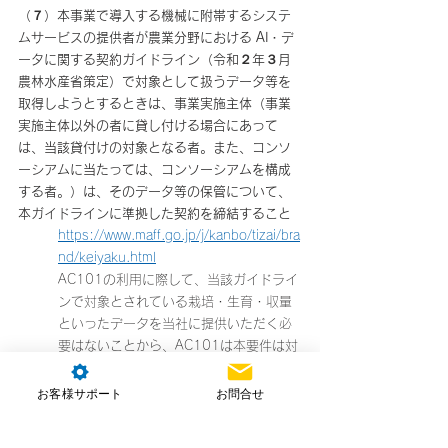
（７）本事業で導入する機械に附帯するシステ
ムサービスの提供者が農業分野における AI・デ
ータに関する契約ガイドライン（令和２年３月
農林水産省策定）で対象として扱うデータ等を
取得しようとするときは、事業実施主体（事業
実施主体以外の者に貸し付ける場合にあって
は、当該貸付けの対象となる者。また、コンソ
ーシアムに当たっては、コンソーシアムを構成
する者。）は、そのデータ等の保管について、
本ガイドラインに準拠した契約を締結すること
https://www.maff.go.jp/j/kanbo/tizai/bra
nd/keiyaku.html
AC101の利用に際して、当該ガイドライ
ンで対象とされている栽培・生育・収量
といったデータを当社に提供いただく必
要はないことから、AC101は本要件は対
象外となります。一方で、AC101では対
応していませんが、生育データ等に基づ
お客様サポート
お問合せ
く「可変施肥」等を実現しているドロー
ンを選定する場合には、本ガイドライン