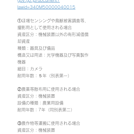
gov.go.jp/document?
lawid=340M50000040015
①ほ場センシングや鳥獣被害調査等、
撮影用として使用される場合
資産区分：機械装置以外の有形減価償
却資産
種類：器具及び備品
構造又は用途：光学機器及び写真製作
機器
細目：カメラ
耐用年数：５年（別表第一）
②農薬等散布用に使用される場合
資産区分：機械装置
設備の種類：農業用設備
耐用年数：7年（同別表第二）
③農作物等運搬に使用される場合
資産区分：機械装置