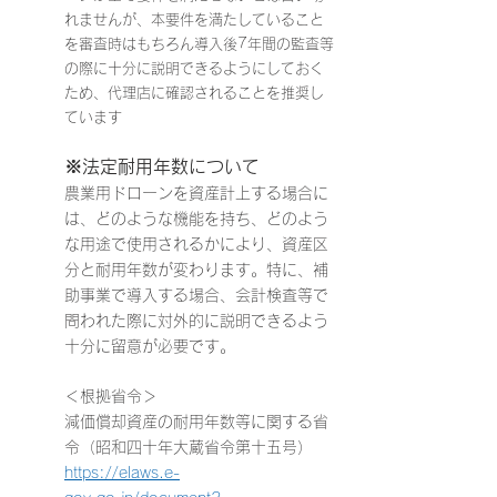
れませんが、本要件を満たしていること
を審査時はもちろん導入後7年間の監査等
の際に十分に説明できるようにしておく
ため、代理店に確認されることを推奨し
ています
※法定耐用年数について
農業用ドローンを資産計上する場合に
は、どのような機能を持ち、どのよう
な用途で使用されるかにより、資産区
分と耐用年数が変わります。特に、補
助事業で導入する場合、会計検査等で
問われた際に対外的に説明できるよう
十分に留意が必要です。
＜根拠省令＞
減価償却資産の耐用年数等に関する省
令（昭和四十年大蔵省令第十五号）
https://elaws.e-