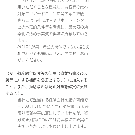
 当社としてはお客様に長く安心してご利
用いただくことを重視し、お客様の散布
対象エリアやドローンに関するご経験、
さらには当社代理店やサポートセンター
との地理的条件等を考慮し、最大限の効
率化に努め事業費の低減に貢献していき
ます。
AC101が第一希望の機体ではない場合の
相見積りでも構いません。お気軽にお声
がけください。
（６）動産総合保険等の保険（盗難補償及び天
災等に対する補償を必須とする。）に加入する
こと。また、適切な盗難防止対策を確実に実施
すること。
当社にて該当する保険会社を紹介可能で
す。AC101について当社が把握している
限り盗難被害は耳にしていませんが、盗
難防止対策についてはお客様にて確実に
実施いただくようお願い申し上げます。