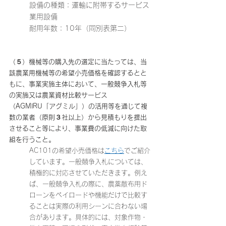
設備の種類：運輸に附帯するサービス
業用設備
耐用年数：10年（同別表第二）
（５）機械等の購入先の選定に当たっては、当
該農業用機械等の希望小売価格を確認するとと
もに、事業実施主体において、一般競争入札等
の実施又は農業資材比較サービス
（AGMIRU「アグミル」）の活用等を通じて複
数の業者（原則３社以上）から見積もりを提出
させること等により、事業費の低減に向けた取
組を行うこと。
AC101の希望小売価格は
こちら
でご紹介
しています。一般競争入札については、
積極的に対応させていただきます。例え
ば、一般競争入札の際に、農薬散布用ド
ローンをペイロードや機能だけで比較す
ることは実際の利用シーンに合わない場
合があります。具体的には、対象作物・