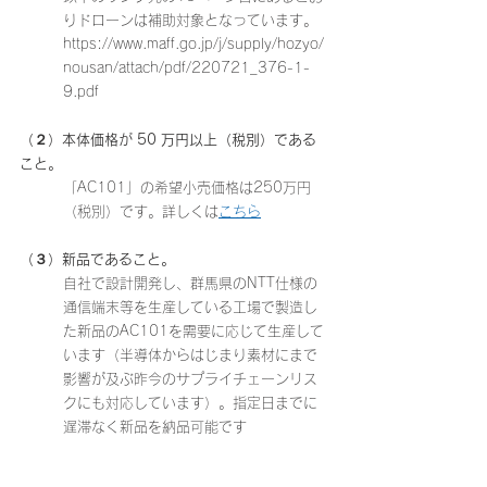
りドローンは補助対象となっています。
https://www.maff.go.jp/j/supply/hozyo/
nousan/attach/pdf/220721_376-1-
9.pdf　
（２）本体価格が 50 万円以上（税別）である
こと。
「AC101」の希望小売価格は250万円
（税別）です。詳しくは
こちら
（３）新品であること。
自社で設計開発し、群馬県のNTT仕様の
通信端末等を生産している工場で製造し
た新品のAC101を需要に応じて生産して
います（半導体からはじまり素材にまで
影響が及ぶ昨今のサプライチェーンリス
クにも対応しています）。指定日までに
遅滞なく新品を納品可能です