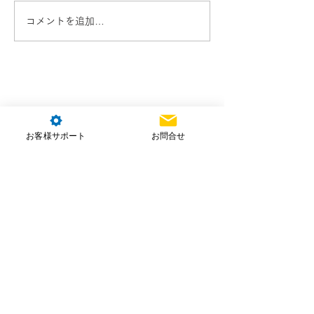
コメントを追加…
お客様サポート
お問合せ
株式会社NTT e-Drone Technology
本社住所：埼玉県朝霞市北原2-4-23
お問合せ