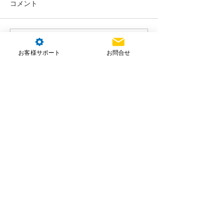
コメント
コメントを追加…
お客様サポート
お問合せ
株式会社NTT e-Drone Technology
本社住所：埼玉県朝霞市北原2-4-23