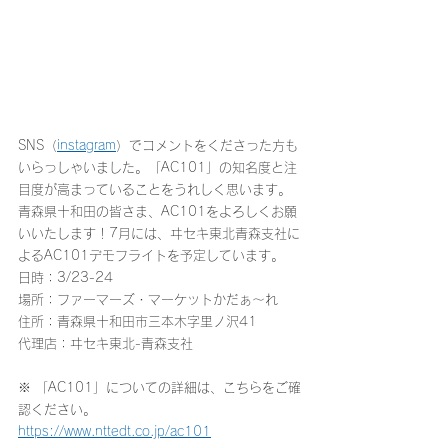
SNS（
instagram
）でコメントをくださった方も
いらっしゃいました。「AC101」の知名度と注
目度が高まっていることをうれしく思います。
青森県十和田の皆さま、AC101をよろしくお願
いいたします！
7月には、ヰセキ東北青森支社に
よるAC101デモフライトを予定しています。
日時：3/23-24
場所：
ファーマーズ・マーケットかだぁ～れ
住所：
青森県十和田市三本木字里ノ沢41
代理店：ヰセキ東北-青森支社
※ 「AC101」についての詳細は、こちらをご確
認ください。
https://www.nttedt.co.jp/ac101