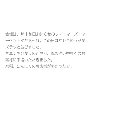
会場は、JA十和田おいらせのファーマーズ・マ
ーケットかだぁ～れ。この日はヰセキの商品が
ズラッと並びました。
写真でお分かりのとおり、風の強い中多くのお
客様に来場いただきました。
水稲、にんにくの農家様が多かったです。